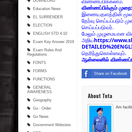
விண்ணப்பிக்கலாம்.
DOWNLOAD
விண்ணப்பிக்கும் முறை
Education News
இணையதளத்தின் மூலம்
EL SURRENDER
தேர்வு செய்யப்படும் ம
ELECTION
செய்யப்படுவர்.
மேலும் முழுமையான வி
ENGLISH STD 4-10
அறிய
https://www.sb
Exam Key Answer 2019
DETAILED%20ENGL
Exam Rules And
தெரிந்துகொள்ளவும்.
Regulations
ஆன்லைனில் விண்ணப்ப
FONTS
FORMS
Share on Facebook
FUNCTIONS
GENERAL
AWARENESS
About Tnta
Geography
Am facilit
Go - Order
Go News
Government Websites