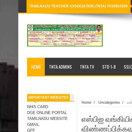
TAMILNADU TEACHER ASSOCIATION (TNTA) 7010902500
Loading...
HOME
TNTA ADMINS
TNTA TV
STD 1-8
SSLC
IMPORTANT WEBSITES
Home
/
Uncategories
/
எஸ
NHIS CARD
DGE ONLINE PORTAL
எஸ்பிஐ வங்கிய
TAMILNADU WEBSITE
GMAIL
விண்ணப்பிக்கவு
GPF