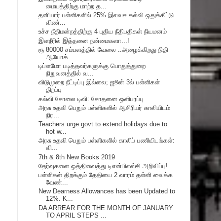
மையத்திற்கு மாற்ற த...
தனியார் பள்ளிகளில் 25% இலவச கல்வி ஒதுக்கீட்டு
விண்...
உச்ச நீதிமன்றத்திற்கு 4 புதிய நீதிபதிகள் நியமனம்
இளநீரில் இத்தனை நன்மைகளா...!
ரூ 80000 சம்பளத்தில் வேலை ..அழைக்கிறது நிதி
ஆயோக்
டிப்ளமோ படித்தவர்களுக்கு பொதுத்துறை
நிறுவனத்தில் வ...
விடுமுறை நீட்டிப்பு இல்லை; ஜூன் 3ல் பள்ளிகள்
திறப்பு
கல்வி சோலை டிவி: சோதனை ஒளிபரப்பு
அரசு உதவி பெறும் பள்ளிகளில் ஆசிரியர் காலியிடம்
நிர...
Teachers urge govt to extend holidays due to
hot w...
அரசு உதவி பெறும் பள்ளிகளில் காலிப் பணியிடங்கள்:
வி...
7th & 8th New Books 2019
தேர்வுகளை ஒத்திவைத்து டிஎன்பிஎஸ்சி அறிவிப்பு!
பள்ளிகள் திறக்கும் தேதியை 2 வாரம் தள்ளி வைக்க
வேண்...
New Dearness Allowances has been Updated to
12%. K...
DA ARREAR FOR THE MONTH OF JANUARY
TO APRIL STEPS ...