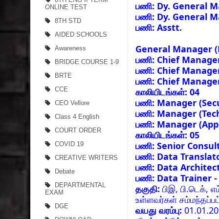
பணி: Dy. General M
ONLINE TEST
பணி: Dy. General M
8TH STD
பணி: Asstt.
AIDED SCHOOLS
General Manager (E
Awareness
பணி: Chief Manager
BRIDGE COURSE 1-9
பணி: Chief Manager
BRTE
பணி: Chief Manager
CCE
காலியிடங்கள்: 04
பணி: Manager (Secu
CEO Vellore
பணி: Manager (Tech
Class 4 English
பணி: Manager (Appl
COURT ORDER
காலியிடங்கள்: 05
பணி: Senior Consult
COVID 19
பணி: Data Translato
CREATIVE WRITERS
பணி: Data Architect
Debate
பணி: Data Trainer -
DEPARTMENTAL
தகுதி:
பிஇ, பி.டெக், எ
EXAM
உள்ளவர்கள் சம்மந்தப்
DGE
வயது வரம்பு:
01.01.20