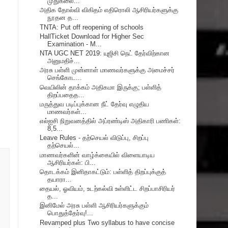
முதுகலை...
அதிக தோல்வி விகிதம் எதிரொலி ஆசிரியர்களுக்கு
நூதன த...
TNTA: Put off reopening of schools
HallTicket Download for Higher Sec
Examination - M...
NTA UGC NET 2019: யுஜிசி நெட் தேர்விற்கான
அனுமதிச்...
அரசு பள்ளி முன்னாள் மாணவர்களுக்கு அமைச்சர்
செங்கோட...
வெயிலின் தாக்கம் அதிகமா இருக்கு; பள்ளித்
திறப்பதைத...
மருத்துவ படிப்புக்கான நீட் தேர்வு எழுதிய
மாணவர்கள்...
எல்ஐசி நிறுவனத்தில் அப்ரண்டிஸ் அதிகாரி பணிகள்:
8,5...
Leave Rules - தற்செயல் விடுப்பு, சிறப்பு
தற்செயல்...
மாணவர்களின் வாழ்க்கையில் விளையாடிய
ஆசிரியர்கள்: பி...
தொடக்கம் இனிதாகட்டும்: பள்ளித் திறப்புக்குத்
தயாரா...
தையல், ஓவியம், உடற்கல்வி உள்ளிட்ட சிறப்பாசிரியர்
த...
இனிமேல் அரசு பள்ளி ஆசிரியர்களுக்கும்
பொதுத்தேர்வு!...
Revamped plus Two syllabus to have concise