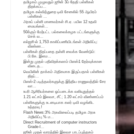
தமிழகம் முழுவதும் ஜூன் 3ம் தேதி பள்ளிகள்
திறக்கப்ப...
தமிழக கல்வித்துறை டிவி சேனலில் 55 ஆயிரம்
பள்ளிகள் ...
அரசுப் பள்ளி மாணவர்கள் சி.ஏ. பயில 12 உதவி
மையங்கள்...
50க்கும் மேற்பட்ட பல்கலைக்கழக பட்டங்களுக்கு
செக் வ...
எல்ஐசி-ல் 1,753 காலிப்பணியிடங்கள் அறிவிப்பு:
விண்ண...
பள்ளிகள் திறப்பதை தள்ளி வைக்க வேண்டும்:
பி.கே. இளம...
இன்று முதல் பதிவிறக்கலாம் பிளஸ்1 தேர்வுக்கான
விடைத...
வெயிலின் தாக்கம் அதிகமாக இருப்பதால் பள்ளிகள்
திறப்...
பிளஸ்-2 படித்தவர்களுக்கு இந்திய ராணுவத்தில் சேர
வா...
உபரி ஆசிரியர்களை ஒப்படைக்க வலியுறுத்தல்
1.21 லட்சம் இலவச, சீட்; 1.20 லட்சம் விண்ணப்பம்
பள்ளிகளுக்கு உடனடியாக கலர் டிவி வழங்கிட
உத்தரவு.!
Flash News:3% அகவிலைப்படி தமிழக அரசு
அறிவிப்பு.% ம...
Direct Recruitment of computer instructors
Grade-I...
ஜூன் முதல் வாரத்தில் இலவச பாடப்புத்தகம்