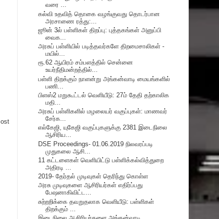
வரை ...
கல்வி உதவித் தொகை வழங்குவது தொடர்பான
அரசாணை ரத்து:...
ஜூன் 3ல் பள்ளிகள் திறப்பு: புத்தகங்கள் அனுப்பி
வைக...
அரசுப் பள்ளியில் படித்தவர்களே திறமைசாலிகள் -
மயில்...
ரூ.62 ஆயிரம் சம்பளத்தில் சென்னை
உயர்நீதிமன்றத்தில்...
பள்ளி திறக்கும் நாளன்று அங்கன்வாடி மையங்களில்
பணி...
பிளஸ்2 மறுகூட்டல் வெளியீடு: 27ம் தேதி தற்காலிக
மதி...
அரசுப் பள்ளிகளில் மழலையர் வகுப்புகள்: மாணவர்
சேர்க...
Post
எல்கேஜி, யுகேஜி வகுப்புகளுக்கு 2381 இடைநிலை
ஆசிரிய...
DSE Proceedings- 01.06.2019 நிலவரப்படி
முதுகலை ஆசி...
11 கட்டளைகள் வெளியிட்டு பள்ளிக்கல்வித்துறை
அதிரடி ...
2019- தேர்தல் முடிவுகள் தெரிந்து கொள்ள
அரசு முடிவுகளை ஆசிரியர்கள் எதிர்ப்பது
பேஷனாகிவிட்ட...
சுற்றறிக்கை தவறுதலாக வெளியீடு: பள்ளிகள்
திறக்கும் ...
இடைநிலை ஆசிரியர்களை அங்கன்வாடி