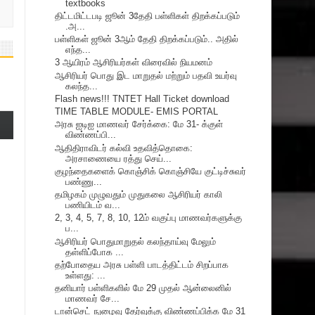
textbooks
திட்டமிட்டபடி ஜூன் 3தேதி பள்ளிகள் திறக்கப்படும்
.அ...
பள்ளிகள் ஜூன் 3ஆம் தேதி திறக்கப்படும்.. அதில்
எந்த...
3 ஆயிரம் ஆசிரியர்கள் விரைவில் நியமனம்
ஆசிரியர் பொது இட மாறுதல் மற்றும் பதவி உயர்வு
கலந்த...
Flash news!!! TNTET Hall Ticket download
TIME TABLE MODULE- EMIS PORTAL
அரசு ஐடிஐ மாணவர் சேர்க்கை: மே 31- க்குள்
விண்ணப்பி...
ஆதிதிராவிடர் கல்வி உதவித்தொகை:
அரசாணையை ரத்து செய்...
குழந்தைகளைக் கொஞ்சிக் கொஞ்சியே குட்டிச்சுவர்
பண்ணு...
தமிழகம் முழுவதும் முதுகலை ஆசிரியர் காலி
பணியிடம் வ...
2, 3, 4, 5, 7, 8, 10, 12ம் வகுப்பு மாணவர்களுக்கு
ப...
ஆசிரியர் பொதுமாறுதல் கலந்தாய்வு மேலும்
தள்ளிப்போக ...
தற்போதைய அரசு பள்ளி பாடத்திட்டம் சிறப்பாக
உள்ளது: ...
தனியார் பள்ளிகளில் மே 29 முதல் ஆன்லைனில்
மாணவர் சே...
டான்செட் நுழைவு தேர்வுக்கு விண்ணப்பிக்க மே 31