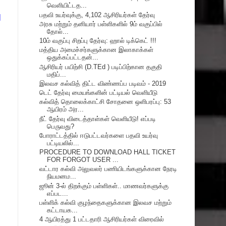
வெளியிட்டத...
பதவி உயர்வுக்கு, 4,102 ஆசிரியர்கள் தேர்வு
1
அரசு மற்றும் தனியார் பள்ளிகளில் 9ம் வகுப்பில்
தோல்...
10ம் வகுப்பு சிறப்பு தேர்வு: ஹால் டிக்கெட் !!!
மத்திய அமைச்சர்களுக்கான இலாகாக்கள்
ஒதுக்கப்பட்டதன்...
ஆசிரியர் பயிற்சி (D.TEd ) படிப்பிற்கான தகுதி
மதிப்...
இலவச கல்வித் திட்ட விண்ணப்ப படிவம் - 2019
டெட் தேர்வு மையங்களின் பட்டியல் வெளியீடு
கல்வித் தொலைக்காட்சி சோதனை ஒளிபரப்பு: 53
ஆயிரம் அர...
நீட் தேர்வு விடைத்தாள்கள் வெளியீடு! எப்படி
பெருவது?
போராட்டத்தில் ஈடுபட்டவர்களை பதவி உயர்வு
பட்டியலில்...
PROCEDURE TO DOWNLOAD HALL TICKET
FOR FORGOT USER ...
வட்டார கல்வி அலுவலர் பணியிடங்களுக்கான நேரடி
நியமனம...
ஜூன் 3-ல் திறக்கும் பள்ளிகள்.. மாணவர்களுக்கு
எப்பட...
பள்ளிக் கல்வி குழந்தைகளுக்கான இலவச மற்றும்
கட்டாயக...
4 ஆயிரத்து 1 பட்டதாரி ஆசிரியர்கள் விரைவில்