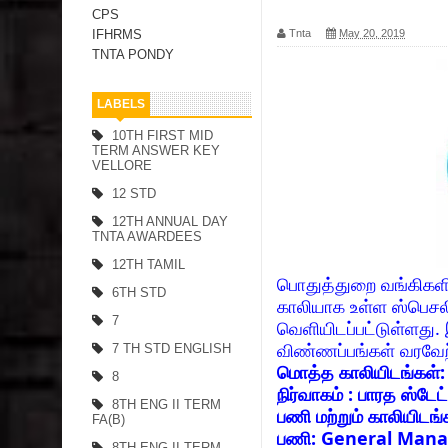
CPS
Tnta
May 20, 2019
IFHRMS
TNTA PONDY
LABELS
10TH FIRST MID
TERM ANSWER KEY
VELLORE
12 STD
12TH ANNUAL DAY
TNTA AWARDEES
12TH TAMIL
பொதுத்துறை வங்கிகளி
6TH STD
காலியாக உள்ள ஸ்பெசலி
7
வெளியிடப்பட்டுள்ளது. இ
விண்ணப்பங்கள் வரவேற
7 TH STD ENGLISH
மொத்த காலியிடங்கள்
8
நிர்வாகம் : பாரத ஸ்டேட
8TH ENG II TERM
பணி மற்றும் காலியிடங்
FA(B)
பணி: General Manage
8TH ENG II TERM