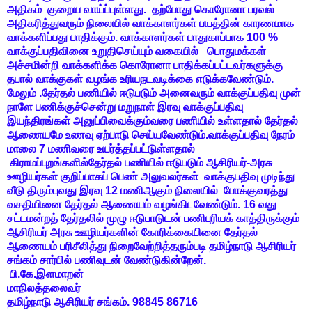
அதிகம் குறைய வாய்ப்புள்ளது. தற்போது கொரோனா பரவல்
அதிகரித்துவரும் நிலையில் வாக்காளர்கள் பயத்தின் காரணமாக
வாக்களிப்பது பாதிக்கும். வாக்காளர்கள் பாதுகாப்பாக 100 %
வாக்குப்பதிவினை உறுதிசெய்யும் வகையில் பொதுமக்கள்
அச்சமின்றி வாக்களிக்க கொரோனா பாதிக்கப்பட்டவர்களுக்கு
தபால் வாக்குகள் வழங்க உரியநடவடிக்கை எடுக்கவேண்டும்.
மேலும் .தேர்தல் பணியில் ஈடுபடும் அனைவரும் வாக்குப்பதிவு முன்
நாளே பணிக்குச்சென்று மறுநாள் இரவு வாக்குப்பதிவு
இயந்திரங்கள் அனுப்பிவைக்கும்வரை பணியில் உள்ளதால் தேர்தல்
ஆணையமே உணவு ஏற்பாடு செய்யவேண்டும்.வாக்குப்பதிவு நேரம்
மாலை 7 மணிவரை உயர்த்தப்பட்டுள்ளதால்
கிராமப்புறங்களில்தேர்தல் பணியில் ஈடுபடும் ஆசிரியர்-அரசு
ஊழியர்கள் குறிப்பாகப் பெண் அலுவலர்கள் வாக்குபதிவு முடிந்து
வீடு திரும்புவது இரவு 12 மணிஆகும் நிலையில் போக்குவரத்து
வசதியினை தேர்தல் ஆணையம் வழங்கிடவேண்டும். 16 வது
சட்டமன்றத் தேர்தலில் முழு ஈடுபாடுடன் பணிபுரியக் காத்திருக்கும்
ஆசிரியர் அரசு ஊழியர்களின் கோரிக்கையினை தேர்தல்
ஆணையம் பரிசீலித்து நிறைவேற்றித்தரும்படி தமிழ்நாடு ஆசிரியர்
சங்கம் சார்பில் பணிவுடன் வேண்டுகின்றேன்.
பி.கே.இளமாறன்
மாநிலத்தலைவர்
தமிழ்நாடு ஆசிரியர் சங்கம். 98845 86716