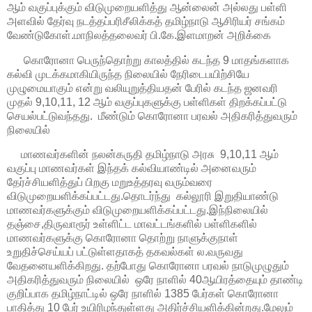
ஆம் வகுப்புக்கும் விடுமுறையளித்து ஆன்லைன் அல்லது பள்ளி
அளவில் தேர்வு நடத்தப்பரிசீலிக்கத் தமிழ்நாடு ஆசிரியர் சங்கம்
வேண்டுகோள்.மாநிலத்தலைவர் பி.கே.இளமாறன் அறிக்கை
கொரோனா பெருந்தொற்று காலத்தில் கடந்த 9 மாதங்களாக
கல்வி முடக்கமாகியிருந்த நிலையில் நேரிடைபயிற்சியே
முழுமையாகும் என்று வலியுறுத்தியதன் பேரில் கடந்த ஜனவரி
முதல் 9,10,11, 12 ஆம் வகுப்புகளுக்கு பள்ளிகள் திறக்கப்பட்டு
செயல்பட்டுவந்தது. மீண்டும் கொரோனா பரவல் அதிகரித்துவரும்
நிலையில்
மாணவர்களின் நலன்கருதி தமிழ்நாடு அரசு 9,10,11 ஆம்
வகுப்பு மாணவர்கள் இந்தக் கல்வியாண்டில் அனைவரும்
தேர்ச்சியளித்துப் பிறகு மறுஉத்தரவு வரும்வரை
விடுமுறையளிக்கப்பட்டது.தொடர்ந்து கல்லூரி இறுதியாண்டு
மாணவர்களுக்கும் விடுமுறையளிக்கப்பட்டது.இந்நிலையில்
தஞ்சை,திருவாரூர் உள்ளிட்ட மாவட்டங்களில் பள்ளிகளில்
மாணவர்களுக்கு கொரோனா தொற்று நாளுக்குநாள்
உறுதிச்செய்யப் பட்டுள்ளதாகத் தகவல்கள் ல.வருவது
வேதனையளிக்கிறது. தற்போது கொரோனா பரவல் நாடுமுழுதும்
அதிகரித்துவரும் நிலையில் ஒரே நாளில் 40ஆயிரத்தையும் தாண்டி
குறிப்பாக தமிழ்நாட்டில் ஒரே நாளில் 1385 பேர்கள் கொரோனா
பாதித்து 10 பேர் உயிரிழந்துள்ளது அதிர்ச்சியளிக்கின்றது.மேலும்