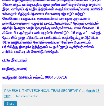
அனைவரும் வாக்குப்பதிவு முன் நாளே பணிக்குச்சென்று மறுநாள்
இரவு வாக்குப்பதிவு இயந்திரங்கள் அனுப்பிவைக்கும்வரை பணியில்
உள்ளதால் தேர்தல் ஆணையமே உணவு ஏற்பாடும் மற்றும்
கொரொனா பாதுகாப்பு உபகரணங்கள் கையுறை,முககவசம்
உள்ளிட்டவைகளை வழங்கி உதவிடவேண்டும்.? தேர்தல் பணியில்
ஆசிரியர்-அரசு ஊழியர்களுக்கு வாக்குச்சாவடி மையங்களை 10
கிலோ மீட்டருக்குள் பணி வழங்கிடவேண்டும். 16 வது சட்டமன்றத்
தேர்தலில் முழு ஈடுபாடுடன் பணிபுரியக் காத்திருக்கும் ஆசிரியர்
அரசு ஊழியர்களின் கோரிக்கையினை தேர்தல் ஆணையம்
பரிசீலித்து நிறைவேற்றித்தரும்படி தமிழ்நாடு ஆசிரியர் சங்கம்
சார்பில் பணிவுடன் வேண்டுகின்றேன்.
பி.கே.இளமாறன்
மாநிலத்தலைவர்
தமிழ்நாடு ஆசிரியர் சங்கம். 98845 86716
RAMESH K,TNTA TECHNICAL TEAM SECRETARY
at
March 18,
2021
No comments:
Share