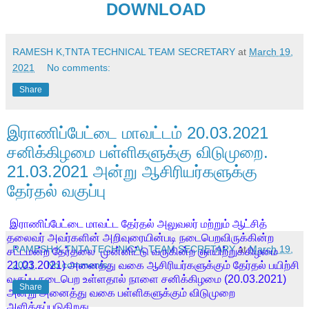
DOWNLOAD
RAMESH K,TNTA TECHNICAL TEAM SECRETARY
at
March 19,
2021
No comments:
Share
இராணிப்பேட்டை மாவட்டம் 20.03.2021
சனிக்கிழமை பள்ளிகளுக்கு விடுமுறை.
21.03.2021 அன்று ஆசிரியர்களுக்கு
தேர்தல் வகுப்பு
இராணிப்பேட்டை மாவட்ட தேர்தல் அலுவலர் மற்றும் ஆட்சித்
தலைவர் அவர்களின் அறிவுரையின்படி நடைபெறவிருக்கின்ற
RAMESH K,TNTA TECHNICAL TEAM SECRETARY
at
March 19,
சட்டமன்ற தேர்தலை முன்னிட்டு வருகின்ற ஞாயிற்றுக்கிழமை
21.03.2021) அனைத்து வகை ஆசிரியர்களுக்கும் தேர்தல் பயிற்சி
2021
No comments:
வகுப்பு நடைபெற உள்ளதால் நாளை சனிக்கிழமை (20.03.2021)
Share
அன்று அனைத்து வகை பள்ளிகளுக்கும் விடுமுறை
அளிக்கப்படுகிறது.