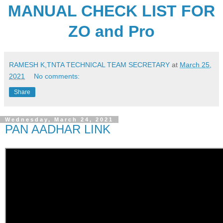
MANUAL CHECK LIST FOR
ZO and Pro
RAMESH K,TNTA TECHNICAL TEAM SECRETARY
at
March 25,
2021
No comments:
Share
Wednesday, March 24, 2021
PAN AADHAR LINK