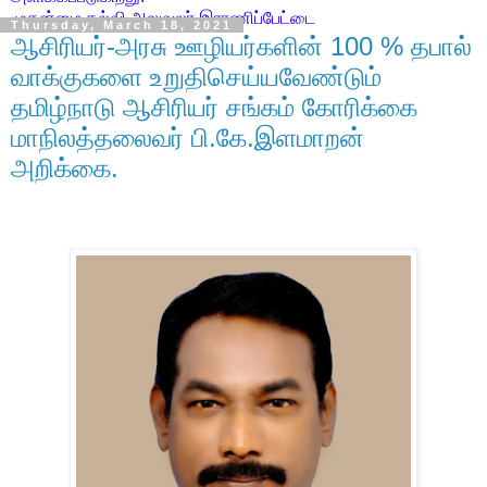
முதன்மை கல்வி அலுவலர் இராணிப்பேட்டை
Thursday, March 18, 2021
ஆசிரியர்-அரசு ஊழியர்களின் 100 % தபால்
வாக்குகளை உறுதிசெய்யவேண்டும்
தமிழ்நாடு ஆசிரியர் சங்கம் கோரிக்கை
மாநிலத்தலைவர் பி.கே.இளமாறன்
அறிக்கை.