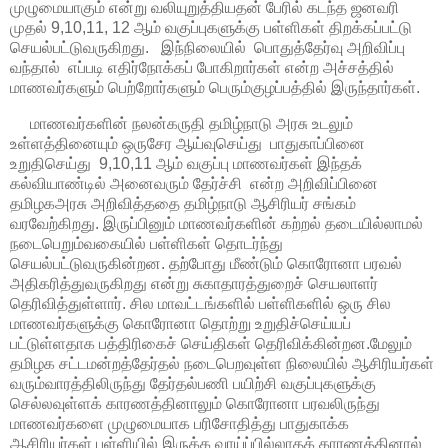
முழுமையாகும் என்று வலியுறுத்தியதன் பேரில் கடந்த ஜனவரி
முதல் 9,10,11, 12 ஆம் வகுப்புகளுக்கு பள்ளிகள் திறக்கப்பட்டு
செயல்பட்டுவருகிறது. இந்நிலையில் பொதுத்தேர்வு அறிவிப்பு
வந்தால் எப்படி எதிர்நோக்கப் போகிறார்கள் என்ற அச்சத்தில்
மாணவர்களும் பெற்றோர்களும் பெரும்குழப்பத்தில் இருந்தார்கள்.
மாணவர்களின் நலன்கருதி தமிழ்நாடு அரசு உடலும்
உள்ளத்தினையும் ஒருசேர ஆய்வுசெய்து பாதுகாப்பினை
உறுதிசெய்து 9,10,11 ஆம் வகுப்பு மாணவர்கள் இந்தக்
கல்வியாண்டில் அனைவரும் தேர்ச்சி என்ற அறிவிப்பினை
தமிழகஅரசு அறிவித்ததை தமிழ்நாடு ஆசிரியர் சங்கம்
வரவேற்கிறது. இருப்பினும் மாணவர்களின் கற்றல் தடையில்லாமல்
நடைபெறும்வகையில் பள்ளிகள் தொடர்ந்து
செயல்பட்டுவருகின்றன. தற்போது மீண்டும் கொரோனா பரவல்
அதிகரித்துவருகிறது என்று சுகாதாரத்துறைச் செயலாளர்
தெரிவித்துள்ளார். சில மாவட்டங்களில் பள்ளிகளில் ஒரு சில
மாணவர்களுக்கு கொரோனா தொற்று உறுதிச்செய்யப்
பட்டுள்ளதாக பத்திரிகைச் செய்திகள் தெரிவிக்கின்றன.மேலும்
தமிழக சட்டமன்றத்தேர்தல் நடைபெறவுள்ள நிலையில் ஆசிரியர்கள்
வரும்வாரத்திலிருந்து தேர்தல்பணி பயிற்சி வகுப்புகளுக்கு
செல்லவுள்ளக் காரணத்தினாலும் கொரோனா பரவலிருந்து
மாணவர்களை முழுமையாக பரிசோதித்து பாதுகாக்க
ஆசிரியர்கள் பள்ளியில் இருக்க வாய்ப்பில்லாதக் காரணத்தினால்