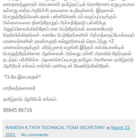
சுகாதாரத்துறைச் செயலாளர் தமிழ்நாட்டில் கொரோனா ஏறுமுகமாக
உள்ளது என்ற அதிர்ச்சி தகவலை கூறியுள்ளார். இதனால்
பொதுத்தேர்வென்பதால் பன்னிரெண்டாம் வகுப்புப்படிக்கும்
பிள்ளைகளை தினந்தோறும் அச்சத்தோடு பள்ளிக்கு
அனுப்பிவைக்கின்றோம் என பெற்றோர்கள் கவலையோடு
தெரிவிக்கிறார்கள். எனவே பெற்றோர்களின் அச்சத்தைப்போக்கவும்
மாணவர்களின் நலன்கருதி கல்லூரியைத் தொடர்ந்து +2
மாணவர்களுக்கும் விடுமுறை வழங்கி இந்தக் கல்வியாண்டில்
பொதுத்தேர்வினை ஆன்லைன் அல்லது பள்ளி அளவில் தேர்வுகள்
நடத்தப் பரிசீலிக்க ஆவனசெய்யுமாறு தமிழக அரசினை தமிழ்நாடு
ஆசிரியர் சங்கம் சார்பில் பணிவுடன் வேண்டுகின்றேன்.
*பி.கே.இளமாறன்*
மாநிலத்தலைவர்
தமிழ்நாடு ஆசிரியர் சங்கம்.
98845 86716
RAMESH K,TNTA TECHNICAL TEAM SECRETARY
at
March 22,
2021
No comments: