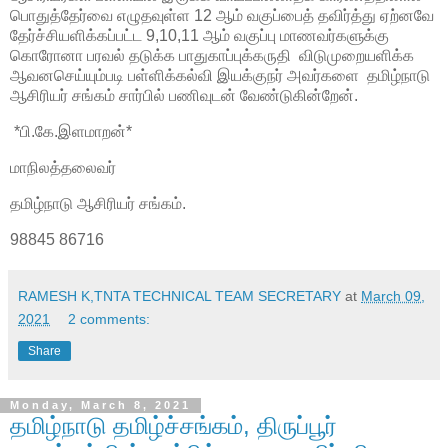
பொதுத்தேர்வை எழுதவுள்ள 12 ஆம் வகுப்பைத் தவிர்த்து ஏற்னவே
தேர்ச்சியளிக்கப்பட்ட 9,10,11 ஆம் வகுப்பு மாணவர்களுக்கு
கொரோனா பரவல் தடுக்க பாதுகாப்புக்கருதி விடுமுறையளிக்க
ஆவனசெய்யும்படி பள்ளிக்கல்வி இயக்குநர் அவர்களை தமிழ்நாடு
ஆசிரியர் சங்கம் சார்பில் பணிவுடன் வேண்டுகின்றேன்.
*பி.கே.இளமாறன்*
மாநிலத்தலைவர்
தமிழ்நாடு ஆசிரியர் சங்கம்.
98845 86716
RAMESH K,TNTA TECHNICAL TEAM SECRETARY
at
March 09,
2021
2 comments:
Share
Monday, March 8, 2021
தமிழ்நாடு தமிழ்ச்சங்கம், திருப்பூர்