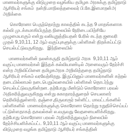
மாணவர்களுக்கு விடுமுறை வழங்கிய தமிழக அரசுக்கு தமிழ்நாடு
ஆசிரியர் சங்கம் நன்றி.மாநிலத்தலைவர் பி.கே.இளமாறன்அ
அறிக்கை
கொரோனா பெருந்தொற்று காலத்தில் கடந்த 9 மாதங்களாக
கல்வி முடக்கமாகியிருந்த நிலையில் நேரிடைபயிற்சியே
முழுமையாகும் என்று வலியுறுத்தியதன் பேரில் கடந்த ஜனவரி
முதல் 9,10,11, 12 ஆம் வகுப்புகளுக்கு பள்ளிகள் திறக்கப்பட்டு
செயல்பட்டுவருகிறது. இந்நிலையில்
மாணவர்களின் நலன்கருதி தமிழ்நாடு அரசு 9,10,11 ஆம்
வகுப்பு மாணவர்கள் இந்தக் கல்வியாண்டில் அனைவரும் தேர்ச்சி
என்ற அறிவிப்பினை தமிழகஅரசு அறிவித்ததை தமிழ்நாடு
ஆசிரியர் சங்கம் வரவேற்கிறது. இருப்பினும் மாணவர்களின் கற்றல்
தடையில்லாமல் நடைபெறும்வகையில் பள்ளிகள் தொடர்ந்து
செயல்பட்டுவருகின்றன. தற்போது மீண்டும் கொரோனா பரவல்
அதிகரித்துவருகிறது என்று சுகாதாரத்துறைச் செயலாளர்
தெரிவித்துள்ளார். தஞ்சை,திருவாரூர் உள்ளிட்ட மாவட்டங்களில்
பள்ளிகளில் மாணவர்களுக்கு கொரோனா தொற்று உறுதிச்செய்யப்
பட்டுள்ளதாகத் தகவல்கள் ல.வருவது வேதனையளிக்கிறது.
தற்போது கொரோனா பரவல் அதிகரித்துவரும் நிலையில்
தேர்ச்சியளிக்கப்பட்ட 9,10,11 ஆம் வகுப்பு மாணவர்களுக்கு
விடுமுறை வழங்க தமிழ்நாடு ஆசிரியர் சங்கத்தின்