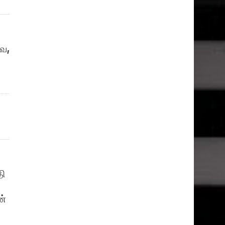
ை,
தி
ன்