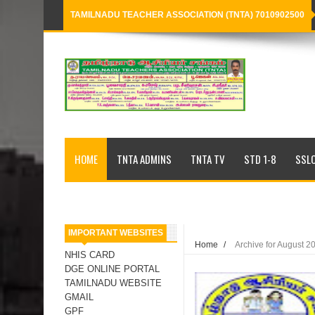
TAMILNADU TEACHER ASSOCIATION (TNTA) 7010902500
Loading...
HOME
TNTA ADMINS
TNTA TV
STD 1-8
SSLC
IMPORTANT WEBSITES
Home
/
Archive for August 2
NHIS CARD
DGE ONLINE PORTAL
TAMILNADU WEBSITE
GMAIL
GPF