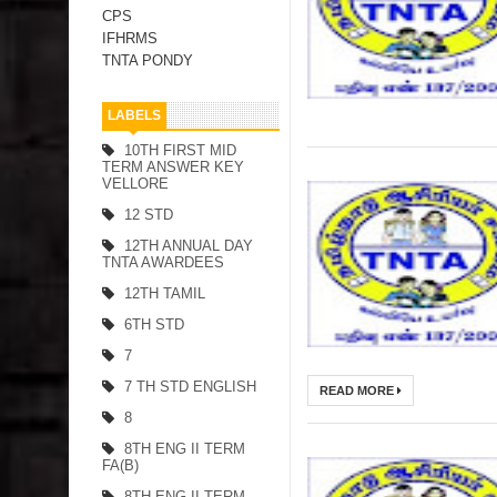
CPS
IFHRMS
TNTA PONDY
LABELS
10TH FIRST MID
TERM ANSWER KEY
VELLORE
12 STD
12TH ANNUAL DAY
TNTA AWARDEES
12TH TAMIL
6TH STD
7
7 TH STD ENGLISH
READ MORE
8
8TH ENG II TERM
FA(B)
8TH ENG II TERM