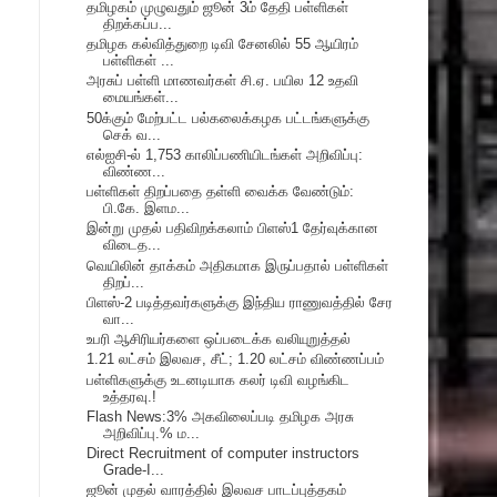
தமிழகம் முழுவதும் ஜூன் 3ம் தேதி பள்ளிகள்
திறக்கப்ப...
தமிழக கல்வித்துறை டிவி சேனலில் 55 ஆயிரம்
பள்ளிகள் ...
அரசுப் பள்ளி மாணவர்கள் சி.ஏ. பயில 12 உதவி
மையங்கள்...
50க்கும் மேற்பட்ட பல்கலைக்கழக பட்டங்களுக்கு
செக் வ...
எல்ஐசி-ல் 1,753 காலிப்பணியிடங்கள் அறிவிப்பு:
விண்ண...
பள்ளிகள் திறப்பதை தள்ளி வைக்க வேண்டும்:
பி.கே. இளம...
இன்று முதல் பதிவிறக்கலாம் பிளஸ்1 தேர்வுக்கான
விடைத...
வெயிலின் தாக்கம் அதிகமாக இருப்பதால் பள்ளிகள்
திறப்...
பிளஸ்-2 படித்தவர்களுக்கு இந்திய ராணுவத்தில் சேர
வா...
உபரி ஆசிரியர்களை ஒப்படைக்க வலியுறுத்தல்
1.21 லட்சம் இலவச, சீட்; 1.20 லட்சம் விண்ணப்பம்
பள்ளிகளுக்கு உடனடியாக கலர் டிவி வழங்கிட
உத்தரவு.!
Flash News:3% அகவிலைப்படி தமிழக அரசு
அறிவிப்பு.% ம...
Direct Recruitment of computer instructors
Grade-I...
ஜூன் முதல் வாரத்தில் இலவச பாடப்புத்தகம்