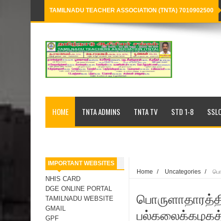
TAMILNADU TEACHER ASSOCIATION (TNTA) 7010902500
Loading...
HOME
TNTA ADMINS
TNTA TV
STD 1-8
SSLC
IMPORTANT WEBSITES
Home
/
Uncategories
/
பொர
NHIS CARD
DGE ONLINE PORTAL
பொருளாதாரத்தி
TAMILNADU WEBSITE
GMAIL
பல்கலைக்கழகத்
GPF