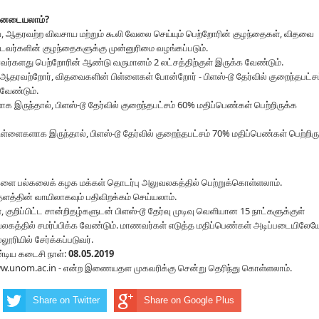
 பயனடையலாம்?
ய, ஆதரவற்ற விவசாய மற்றும் கூலி வேலை செய்யும் பெற்றோரின் குழந்தைகள், விதவை
ர்களின் குழந்தைகளுக்கு முன்னுரிமை வழங்கப்படும்.
ணவர்களது பெற்றோரின் ஆண்டு வருமானம் 2 லட்சத்திற்குள் இருக்க வேண்டும்.
, ஆதரவற்றோர், விதவைகளின் பிள்ளைகள் போன்றோர் - பிளஸ்-டூ தேர்வில் குறைந்தபட்ச
 வேண்டும்.
 இருந்தால், பிளஸ்-டூ தேர்வில் குறைந்தபட்சம் 60% மதிப்பெண்கள் பெற்றிருக்க
்ளைகளாக இருந்தால், பிளஸ்-டூ தேர்வில் குறைந்தபட்சம் 70% மதிப்பெண்கள் பெற்றிர
்களை பல்கலைக் கழக மக்கள் தொடர்பு அலுவலகத்தில் பெற்றுக்கொள்ளலாம்.
்தின் வாயிலாகவும் பதிவிறக்கம் செய்யலாம்.
 குறிப்பிட்ட சான்றிதழ்களுடன் பிளஸ்-டூ தேர்வு முடிவு வெளியான 15 நாட்களுக்குள்
கத்தில் சமர்ப்பிக்க வேண்டும். மாணவர்கள் எடுத்த மதிப்பெண்கள் அடிப்படையிலேய
்லூரியில் சேர்க்கப்படுவர்.
்டிய கடைசி நாள்:
08.05.2019
www.unom.ac.in - என்ற இணையதள முகவரிக்கு சென்று தெரிந்து கொள்ளலாம்.
Share on Twitter
Share on Google Plus