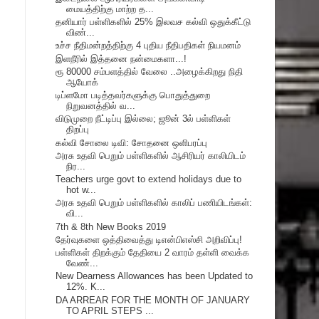
மையத்திற்கு மாற்ற த...
தனியார் பள்ளிகளில் 25% இலவச கல்வி ஒதுக்கீட்டு
விண்...
உச்ச நீதிமன்றத்திற்கு 4 புதிய நீதிபதிகள் நியமனம்
இளநீரில் இத்தனை நன்மைகளா...!
ரூ 80000 சம்பளத்தில் வேலை ..அழைக்கிறது நிதி
ஆயோக்
டிப்ளமோ படித்தவர்களுக்கு பொதுத்துறை
நிறுவனத்தில் வ...
விடுமுறை நீட்டிப்பு இல்லை; ஜூன் 3ல் பள்ளிகள்
திறப்பு
கல்வி சோலை டிவி: சோதனை ஒளிபரப்பு
அரசு உதவி பெறும் பள்ளிகளில் ஆசிரியர் காலியிடம்
நிர...
Teachers urge govt to extend holidays due to
hot w...
அரசு உதவி பெறும் பள்ளிகளில் காலிப் பணியிடங்கள்:
வி...
7th & 8th New Books 2019
தேர்வுகளை ஒத்திவைத்து டிஎன்பிஎஸ்சி அறிவிப்பு!
பள்ளிகள் திறக்கும் தேதியை 2 வாரம் தள்ளி வைக்க
வேண்...
New Dearness Allowances has been Updated to
12%. K...
DA ARREAR FOR THE MONTH OF JANUARY
TO APRIL STEPS ...