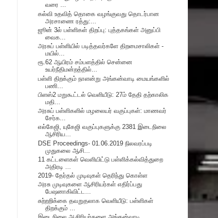
வரை ...
கல்வி உதவித் தொகை வழங்குவது தொடர்பான
அரசாணை ரத்து:...
ஜூன் 3ல் பள்ளிகள் திறப்பு: புத்தகங்கள் அனுப்பி
வைக...
அரசுப் பள்ளியில் படித்தவர்களே திறமைசாலிகள் -
மயில்...
ரூ.62 ஆயிரம் சம்பளத்தில் சென்னை
உயர்நீதிமன்றத்தில்...
பள்ளி திறக்கும் நாளன்று அங்கன்வாடி மையங்களில்
பணி...
பிளஸ்2 மறுகூட்டல் வெளியீடு: 27ம் தேதி தற்காலிக
மதி...
அரசுப் பள்ளிகளில் மழலையர் வகுப்புகள்: மாணவர்
சேர்க...
எல்கேஜி, யுகேஜி வகுப்புகளுக்கு 2381 இடைநிலை
ஆசிரிய...
DSE Proceedings- 01.06.2019 நிலவரப்படி
முதுகலை ஆசி...
11 கட்டளைகள் வெளியிட்டு பள்ளிக்கல்வித்துறை
அதிரடி ...
2019- தேர்தல் முடிவுகள் தெரிந்து கொள்ள
அரசு முடிவுகளை ஆசிரியர்கள் எதிர்ப்பது
பேஷனாகிவிட்ட...
சுற்றறிக்கை தவறுதலாக வெளியீடு: பள்ளிகள்
திறக்கும் ...
இடைநிலை ஆசிரியர்களை அங்கன்வாடி