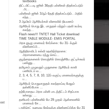
textbooks
திட்டமிட்டபடி ஜூன் 3தேதி பள்ளிகள் திறக்கப்படும்
.அ...
பள்ளிகள் ஜூன் 3ஆம் தேதி திறக்கப்படும்.. அதில்
எந்த...
3 ஆயிரம் ஆசிரியர்கள் விரைவில் நியமனம்
ஆசிரியர் பொது இட மாறுதல் மற்றும் பதவி உயர்வு
கலந்த...
Flash news!!! TNTET Hall Ticket download
TIME TABLE MODULE- EMIS PORTAL
அரசு ஐடிஐ மாணவர் சேர்க்கை: மே 31- க்குள்
விண்ணப்பி...
ஆதிதிராவிடர் கல்வி உதவித்தொகை:
அரசாணையை ரத்து செய்...
குழந்தைகளைக் கொஞ்சிக் கொஞ்சியே குட்டிச்சுவர்
பண்ணு...
தமிழகம் முழுவதும் முதுகலை ஆசிரியர் காலி
பணியிடம் வ...
2, 3, 4, 5, 7, 8, 10, 12ம் வகுப்பு மாணவர்களுக்கு
ப...
ஆசிரியர் பொதுமாறுதல் கலந்தாய்வு மேலும்
தள்ளிப்போக ...
தற்போதைய அரசு பள்ளி பாடத்திட்டம் சிறப்பாக
உள்ளது: ...
தனியார் பள்ளிகளில் மே 29 முதல் ஆன்லைனில்
Post
மாணவர் சே...
டான்செட் நுழைவு தேர்வுக்கு விண்ணப்பிக்க மே 31