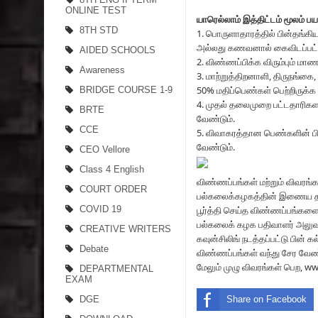
ONLINE TEST
யாரெல்லாம் இத்திட்டம் மூலம்
8TH STD
1. பொருளாதாரத்தில் பின்தங்கி
அல்லது கணவனால் கைவிடப்பட்டவ
AIDED SCHOOLS
2. விண்ணப்பிக்க விரும்பும் மா
Awareness
3. மாற்றுத்திறனாளி, திருநங்கை
50% மதிப்பெண்கள் பெற்றிருக்க
BRIDGE COURSE 1-9
4. முதல் தலைமுறை பட்டதாரிகளாக
BRTE
வேண்டும்.
CCE
5. விவாகரத்தான பெண்களின் பிள
வேண்டும்.
CEO Vellore
Class 4 English
விண்ணப்பங்கள் மற்றும் விவரங
COURT ORDER
பல்கலைக்கழகத்தின் இணைய தளத
பூர்த்தி செய்த விண்ணப்பங்களை,
COVID 19
பல்கலைக் கழக பதிவாளர் அலுவல
CREATIVE WRITERS
கவுன்சிலிங் நடத்தப்பட்டு பின் கல
Debate
விண்ணப்பங்கள் வந்து சேர வேண
மேலும் முழு விவரங்கள் பெற, 
DEPARTMENTAL
EXAM
Share on Facebook
DGE