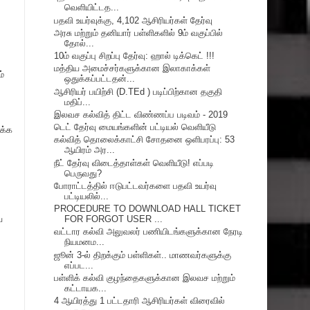
வெளியிட்டத...
பதவி உயர்வுக்கு, 4,102 ஆசிரியர்கள் தேர்வு
அரசு மற்றும் தனியார் பள்ளிகளில் 9ம் வகுப்பில்
தோல்...
10ம் வகுப்பு சிறப்பு தேர்வு: ஹால் டிக்கெட் !!!
மத்திய அமைச்சர்களுக்கான இலாகாக்கள்
ம்
ஒதுக்கப்பட்டதன்...
ஆசிரியர் பயிற்சி (D.TEd ) படிப்பிற்கான தகுதி
மதிப்...
இலவச கல்வித் திட்ட விண்ணப்ப படிவம் - 2019
டெட் தேர்வு மையங்களின் பட்டியல் வெளியீடு
ுக்க
கல்வித் தொலைக்காட்சி சோதனை ஒளிபரப்பு: 53
ஆயிரம் அர...
நீட் தேர்வு விடைத்தாள்கள் வெளியீடு! எப்படி
பெருவது?
போராட்டத்தில் ஈடுபட்டவர்களை பதவி உயர்வு
பட்டியலில்...
PROCEDURE TO DOWNLOAD HALL TICKET
ே
FOR FORGOT USER ...
வட்டார கல்வி அலுவலர் பணியிடங்களுக்கான நேரடி
நியமனம...
ஜூன் 3-ல் திறக்கும் பள்ளிகள்.. மாணவர்களுக்கு
எப்பட...
பள்ளிக் கல்வி குழந்தைகளுக்கான இலவச மற்றும்
கட்டாயக...
4 ஆயிரத்து 1 பட்டதாரி ஆசிரியர்கள் விரைவில்