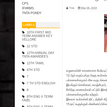
CPS
Tnta
May 06, 2019
IFHRMS
TNTA PONDY
LABELS
10TH FIRST MID
TERM ANSWER KEY
VELLORE
12 STD
12TH ANNUAL DAY
TNTA AWARDEES
12TH TAMIL
6TH STD
வறுமையின் காரணமாக மேற்படிப்
12 ஆம் வகுப்புக்கு பிறகு உயர
7
பல்கலைக்கழகம் சில வருடங்களாக
7 TH STD ENGLISH
இயங்கும் சென்னை, காஞ்சிபுரம்,
சேர்ந்த மாணவர்கள் மட்டும் இள
8
பல்கலைக்கழகமே ஏற்கும்.
8TH ENG II TERM
இலவச உயர்கல்வி திட்டத்தின் கீழ
FA(B)
15 நாட்களுக்குள் விண்ணப்பிக்க
8TH ENG II TERM