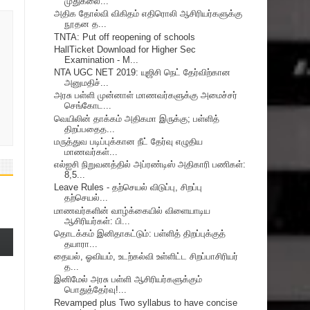
முதுகலை...
அதிக தோல்வி விகிதம் எதிரொலி ஆசிரியர்களுக்கு
நூதன த...
TNTA: Put off reopening of schools
HallTicket Download for Higher Sec
Examination - M...
NTA UGC NET 2019: யுஜிசி நெட் தேர்விற்கான
அனுமதிச்...
அரசு பள்ளி முன்னாள் மாணவர்களுக்கு அமைச்சர்
செங்கோட...
வெயிலின் தாக்கம் அதிகமா இருக்கு; பள்ளித்
திறப்பதைத...
மருத்துவ படிப்புக்கான நீட் தேர்வு எழுதிய
மாணவர்கள்...
எல்ஐசி நிறுவனத்தில் அப்ரண்டிஸ் அதிகாரி பணிகள்:
8,5...
Leave Rules - தற்செயல் விடுப்பு, சிறப்பு
தற்செயல்...
மாணவர்களின் வாழ்க்கையில் விளையாடிய
ஆசிரியர்கள்: பி...
தொடக்கம் இனிதாகட்டும்: பள்ளித் திறப்புக்குத்
தயாரா...
தையல், ஓவியம், உடற்கல்வி உள்ளிட்ட சிறப்பாசிரியர்
த...
இனிமேல் அரசு பள்ளி ஆசிரியர்களுக்கும்
பொதுத்தேர்வு!...
Revamped plus Two syllabus to have concise