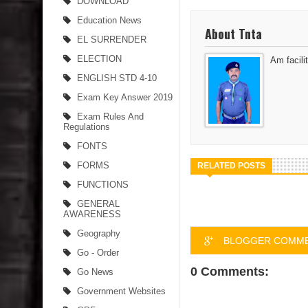
DOWNLOAD
Education News
About Tnta
EL SURRENDER
ELECTION
Am facilit
ENGLISH STD 4-10
Exam Key Answer 2019
Exam Rules And
Regulations
FONTS
FORMS
RELATED POSTS
FUNCTIONS
GENERAL
AWARENESS
Geography
BLOGGER COMM
Go - Order
0 Comments:
Go News
Government Websites