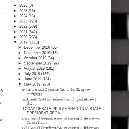
►
2026
(3)
►
2025
(16)
►
2024
(16)
►
2023
(223)
►
2022
(539)
►
2021
(542)
►
2020
(233)
▼
2019
(1116)
►
December 2019
(30)
►
November 2019
(13)
►
October 2019
(34)
►
September 2019
(97)
►
August 2019
(181)
►
July 2019
(187)
►
June 2019
(161)
▼
May 2019
(273)
மாவட்ட கல்வி அலுவலர் தேர்வு மே 31 முதல்
ப்
சான்றிதழ...
தமிழ்நாடு ஆசிரியர் சங்கம் தொடர் முயற்சியால் :
தை
BC ...
TODAY DEBATE PK ILAMARAN TNTA STATE
PRESIDENT REGA...
புதிய கல்வி கொள்கைக்கான வரைவு அறிக்கையை
ான
வெளியிட்டத...
புதிய கல்வி கொள்கைக்கான வரைவு அறிக்கையை