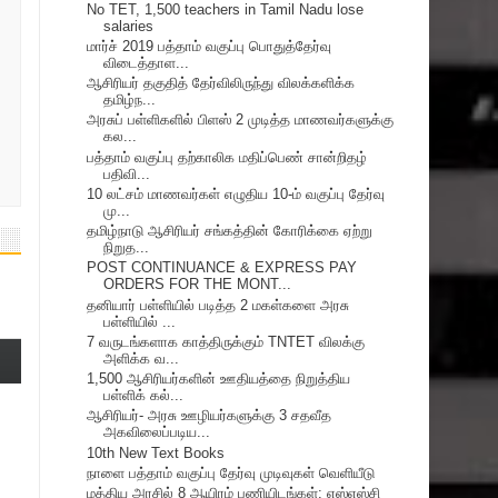
No TET, 1,500 teachers in Tamil Nadu lose
salaries
மார்ச் 2019 பத்தாம் வகுப்பு பொதுத்தேர்வு
விடைத்தாள...
ஆசிரியர் தகுதித் தேர்விலிருந்து விலக்களிக்க
தமிழ்ந...
அரசுப் பள்ளிகளில் பிளஸ் 2 முடித்த மாணவர்களுக்கு
கல...
பத்தாம் வகுப்பு தற்காலிக மதிப்பெண் சான்றிதழ்
பதிவி...
10 லட்சம் மாணவர்கள் எழுதிய 10-ம் வகுப்பு தேர்வு
மு...
தமிழ்நாடு ஆசிரியர் சங்கத்தின் கோரிக்கை ஏற்று
நிறுத...
POST CONTINUANCE & EXPRESS PAY
ORDERS FOR THE MONT...
தனியார் பள்ளியில் படித்த 2 மகள்களை அரசு
பள்ளியில் ...
7 வருடங்களாக காத்திருக்கும் TNTET விலக்கு
அளிக்க வ...
1,500 ஆசிரியர்களின் ஊதியத்தை நிறுத்திய
பள்ளிக் கல்...
ஆசிரியர்- அரசு ஊழியர்களுக்கு 3 சதவீத
அகவிலைப்படிய...
10th New Text Books
நாளை பத்தாம் வகுப்பு தேர்வு முடிவுகள் வெளியீடு
மத்திய அரசில் 8 ஆயிரம் பணியிடங்கள்: எஸ்எஸ்சி