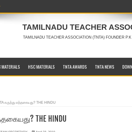
TAMILNADU TEACHER ASSO
TAMILNADU TEACHER ASSOCIATION (TNTA) FOUNDER P.K
 MATERIALS
HSC MATERIALS
TNTA AWARDS
TNTA NEWS
DOWN
TA கருத்து எத்தகையது? THE HINDU
த்தகையது? THE HINDU
 TEAM SECRETARY
April 23, 2019