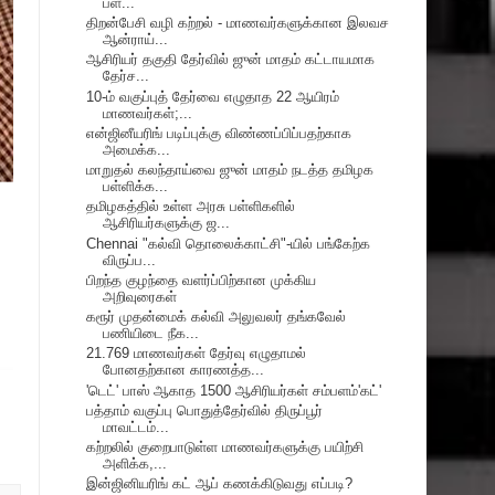
பள்...
திறன்பேசி வழி கற்றல் - மாணவர்களுக்கான இலவச
ஆன்ராய்...
ஆசிரியர் தகுதி தேர்வில் ஜுன் மாதம் கட்டாயமாக
தேர்ச...
10-ம் வகுப்புத் தேர்வை எழுதாத 22 ஆயிரம்
மாணவர்கள்;...
என்ஜினீயரிங் படிப்புக்கு விண்ணப்பிப்பதற்காக
அமைக்க...
மாறுதல் கலந்தாய்வை ஜுன் மாதம் நடத்த தமிழக
பள்ளிக்க...
தமிழகத்தில் உள்ள அரசு பள்ளிகளில்
ஆசிரியர்களுக்கு ஜ...
Chennai "கல்வி தொலைக்காட்சி"-யில் பங்கேற்க
விருப்ப...
பிறந்த குழந்தை வளர்ப்பிற்கான முக்கிய
அறிவுரைகள்
கரூர் முதன்மைக் கல்வி அலுவலர் தங்கவேல்
பணியிடை நீக...
21.769 மாணவர்கள் தேர்வு எழுதாமல்
போனதற்கான காரணத்த...
'டெட்' பாஸ் ஆகாத 1500 ஆசிரியர்கள் சம்பளம்'கட்'
பத்தாம் வகுப்பு பொதுத்தேர்வில் திருப்பூர்
மாவட்டம்...
கற்றலில் குறைபாடுள்ள மாணவர்களுக்கு பயிற்சி
அளிக்க,...
இன்ஜினியரிங் கட் ஆப் கணக்கிடுவது எப்படி?