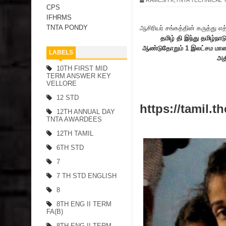
CPS
IFHRMS
TNTA PONDY
ஆசிரியர் சங்கத்தின் கருத்து 
தமிழ் தி இந்து தமிழ்நா
ஆண்டுதோறும் 1 இலட்சம மாணவ
LABELS
அதி
10TH FIRST MID
TERM ANSWER KEY
VELLORE
12 STD
https://tamil.
12TH ANNUAL DAY
TNTA AWARDEES
12TH TAMIL
6TH STD
7
7 TH STD ENGLISH
8
8TH ENG II TERM
FA(B)
8TH ENG II TERM