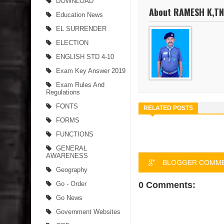
DOWNLOAD
About RAMESH K,T
Education News
EL SURRENDER
ELECTION
ENGLISH STD 4-10
Exam Key Answer 2019
Exam Rules And
Regulations
FONTS
RELATED POSTS
FORMS
FUNCTIONS
GENERAL
AWARENESS
BLOGGER COMM
Geography
0 Comments:
Go - Order
Go News
Government Websites