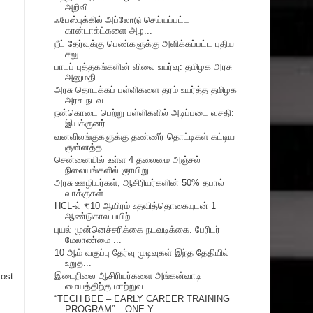
அறிவி...
ஃபேஸ்புக்கில் அப்லோடு செய்யப்பட்ட
கான்டாக்ட்களை அழ...
நீட் தேர்வுக்கு பெண்களுக்கு அளிக்கப்பட்ட புதிய
சலு...
பாடப் புத்தகங்களின் விலை உயர்வு: தமிழக அரசு
அனுமதி
அரசு தொடக்கப் பள்ளிகளை தரம் உயர்த்த தமிழக
அரசு நடவ...
நன்கொடை பெற்று பள்ளிகளில் அடிப்படை வசதி:
இயக்குனர்...
வனவிலங்குகளுக்கு தண்ணீர் தொட்டிகள் கட்டிய
குன்னத்த...
சென்னையில் உள்ள 4 தலைமை அஞ்சல்
நிலையங்களில் ஞாயிறு...
அரசு ஊழியர்கள், ஆசிரியர்களின் 50% தபால்
வாக்குகள் ...
HCL-ல் ₹10 ஆயிரம் உதவித்தொகையுடன் 1
ஆண்டுகால பயிற்...
புயல் முன்னெச்சரிக்கை நடவடிக்கை: பேரிடர்
மேலாண்மை ...
10 ஆம் வகுப்பு தேர்வு முடிவுகள் இந்த தேதியில்
உறுத...
இடைநிலை ஆசிரியர்களை அங்கன்வாடி
Post
மையத்திற்கு மாற்றுவ...
“TECH BEE – EARLY CAREER TRAINING
PROGRAM” – ONE Y...