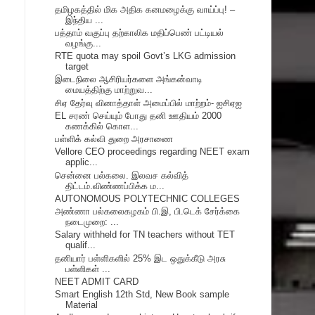
தமிழகத்தில் மிக அதிக கனமழைக்கு வாய்ப்பு! –
இந்திய ...
பத்தாம் வகுப்பு தற்காலிக மதிப்பெண் பட்டியல்
வழங்கு...
RTE quota may spoil Govt’s LKG admission
target
இடைநிலை ஆசிரியர்களை அங்கன்வாடி
மையத்திற்கு மாற்றுவ...
சிஏ தேர்வு வினாத்தாள் அமைப்பில் மாற்றம்- ஐசிஏஐ
EL சரண் செய்யும் போது தனி ஊதியம் 2000
கணக்கில் கொள...
பள்ளிக் கல்வி துறை அரசாணை
Vellore CEO proceedings regarding NEET exam
applic...
சென்னை பல்கலை. இலவச கல்வித்
திட்டம்.விண்ணப்பிக்க ம...
AUTONOMOUS POLYTECHNIC COLLEGES
அண்ணா பல்கலைகழகம் பி.இ, பி.டெக் சேர்க்கை
நடைமுறை: ...
Salary withheld for TN teachers without TET
qualif...
தனியார் பள்ளிகளில் 25% இட ஒதுக்கீடு அரசு
பள்ளிகள் ...
NEET ADMIT CARD
Smart English 12th Std, New Book sample
Material