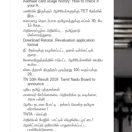
Aadhaar card usage history: How to check if
your A...
பணியில் இருக்கும் ஆசிரியர்களுக்கு TET தேர்வில்
இரு...
கனமழை தொடர்பாக தமிழகத்துக்கு ஏப்ரல் 30, மே
1ம் தேத...
அதிகாரப்பூர்வ அறிவிப்பு... தமிழ்நாடு
மின்சாரத்துறை...
Download Retotal ,Revaluation application
format
நீட் தேர்வுக்கு வழங்கப்பட்ட ஹால் டிக்கெட்டில்
குளற...
வேலைநிறுத்தத்தில் ஈடுபட்ட ஆசிரியர்களின் ஊதிய
உயர்வ...
விடைத்தாள் திருத்தம் முடிந்தது 10ம் வகுப்புக்கு
29...
TN 10th Result 2019: Tamil Nadu Board to
announce ...
புதிய தமிழ் புத்தகங்கள்
மாணவர் சேர்க்கையை அதிகரிக்க நடவடிக்கை;
அரசு பள்ளி ...
ஆசிய தடகள போட்டி : தங்கம் வென்ற தமிழக
வீராங்கனை !
TNTA - செய்தி
அறிவியல் மேஜிக்: பாட்டில் விழுங்கிய முட்டை!
ஆண்ட்ராய்டு குரோமில் பாதுகாக்கப்பட்ட
பாஸ்வேர்டுகளை...