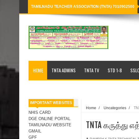
TAMILNADU TEACHER ASSOCIATION (TNTA) 7010902500
Loading...
HOME
TNTA ADMINS
TNTA TV
STD 1-8
SSLC
IMPORTANT WEBSITES
Home
/
Uncategories
/
TN
NHIS CARD
DGE ONLINE PORTAL
TNTA கருத்து எ
TAMILNADU WEBSITE
GMAIL
GPF
RAMESH K,TNTA TECHNICAL