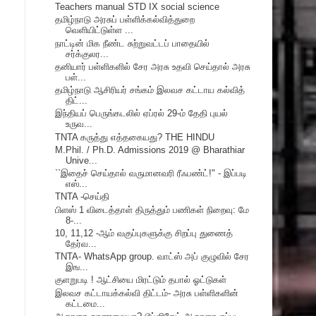
Teachers manual STD IX social science
தமிழ்நாடு அரசுப் பள்ளிக்கல்வித்துறை
வெளியிட்டுள்ள ...
நாட்டின் மிக நீண்ட சுற்றுவட்டப் பாதையில்
சர்க்குலர...
தனியார் பள்ளிகளில் சேர அரசு உதவி செய்தால் அரசு
பள்...
தமிழ்நாடு ஆசிரியர் சங்கம் இலவச கட்டாய கல்வித்
திட்...
இந்தியப் பெருங்கடலில் ஏப்ரல் 29-ம் தேதி புயல்
உருவ...
TNTA கருத்து எத்தகையது? THE HINDU
M.Phil. / Ph.D. Admissions 2019 @ Bharathiar
Unive...
``இதைச் செய்தால் வருமானவரி ரீஃபண்ட்!" - இப்படி
எஸ்...
TNTA -செய்தி
பிளஸ் 1 விடைத்தாள் திருத்தும் பணிகள் நிறைவு: மே
8-...
10, 11,12 -ஆம் வகுப்புகளுக்கு சிறப்பு துணைத்
தேர்வ...
TNTA- WhatsApp group. வாட்ஸ் அப் குழுவில் சேர
இங...
குளறுபடி ! ஆட்சியை மிரட்டும் தபால் ஓட்டுகள்
இலவச கட்டாயக்கல்வி திட்டம்- அரசு பள்ளிகளின்
கட்டமை...