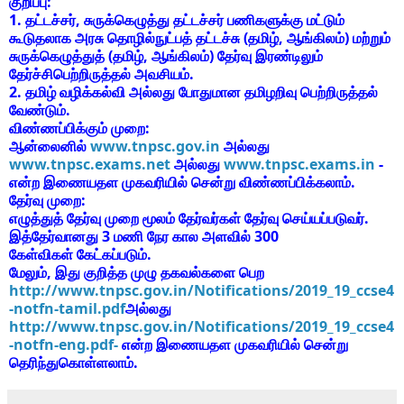
குறிப்பு:
1. தட்டச்சர், சுருக்கெழுத்து தட்டச்சர் பணிகளுக்கு மட்டும்
கூடுதலாக அரசு தொழில்நுட்பத் தட்டச்சு (தமிழ், ஆங்கிலம்) மற்றும்
சுருக்கெழுத்துத் (தமிழ், ஆங்கிலம்) தேர்வு இரண்டிலும்
தேர்ச்சிபெற்றிருத்தல் அவசியம்.
2. தமிழ் வழிக்கல்வி அல்லது போதுமான தமிழறிவு பெற்றிருத்தல்
வேண்டும்.
விண்ணப்பிக்கும் முறை:
ஆன்லைனில்
www.tnpsc.gov.in
அல்லது
www.tnpsc.exams.net
அல்லது
www.tnpsc.exams.in
-
என்ற இணையதள முகவரியில் சென்று விண்ணப்பிக்கலாம்.
தேர்வு முறை:
எழுத்துத் தேர்வு முறை மூலம் தேர்வர்கள் தேர்வு செய்யப்படுவர்.
இத்தேர்வானது
3 மணி நேர கால அளவில் 300
கேள்விகள்
கேட்கப்படும்.
மேலும், இது குறித்த முழு தகவல்களை பெற
http://www.tnpsc.gov.in/Notifications/2019_19_ccse4
-notfn-tamil.pdf
அல்லது
http://www.tnpsc.gov.in/Notifications/2019_19_ccse4
-notfn-eng.pdf-
என்ற இணையதள முகவரியில் சென்று
தெரிந்துகொள்ளலாம்.