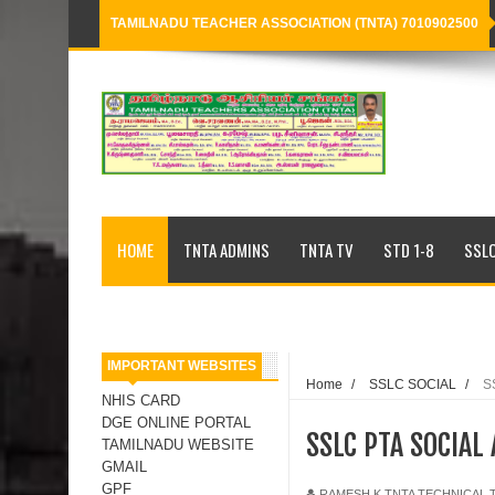
TAMILNADU TEACHER ASSOCIATION (TNTA) 7010902500
Loading...
HOME
TNTA ADMINS
TNTA TV
STD 1-8
SSLC
IMPORTANT WEBSITES
Home
/
SSLC SOCIAL
/
S
NHIS CARD
DGE ONLINE PORTAL
SSLC PTA SOCIAL
TAMILNADU WEBSITE
GMAIL
GPF
RAMESH K,TNTA TECHNICAL