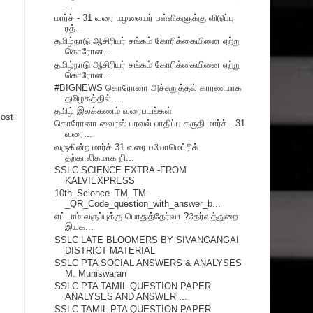
...
மார்ச் - 31 வரை மழலையர் பள்ளிகளுக்கு விடுப்பு
ரத்...
தமிழ்நாடு ஆசிரியர் சங்கம் கோரிக்கையினை ஏற்று
கொரோன...
தமிழ்நாடு ஆசிரியர் சங்கம் கோரிக்கையினை ஏற்று
கொரோன...
#BIGNEWS கொரோனா அச்சுறுத்தல் காரணமாக
தமிழகத்தில் ...
தமிழ் இலக்கணம் வரைபடங்கள்
Post
கொரோனா வைரஸ் பரவல் பாதிப்பு கருதி மார்ச் - 31
வரை...
வருகின்ற மார்ச் 31 வரை பயோமெட்ரிக்
தற்காலிகமாக நி...
SSLC SCIENCE EXTRA -FROM
KALVIEXPRESS
10th_Science_TM_TM-
_QR_Code_question_with_answer_b...
எட்டாம் வகுப்புக்கு பொதுத்தேர்வா ?தேர்வுத்துறை
இயக...
SSLC LATE BLOOMERS BY SIVANGANGAI
DISTRICT MATERIAL
SSLC PTA SOCIAL ANSWERS & ANALYSES
M. Muniswaran
SSLC PTA TAMIL QUESTION PAPER
ANALYSES AND ANSWER ...
SSLC TAMIL PTA QUESTION PAPER