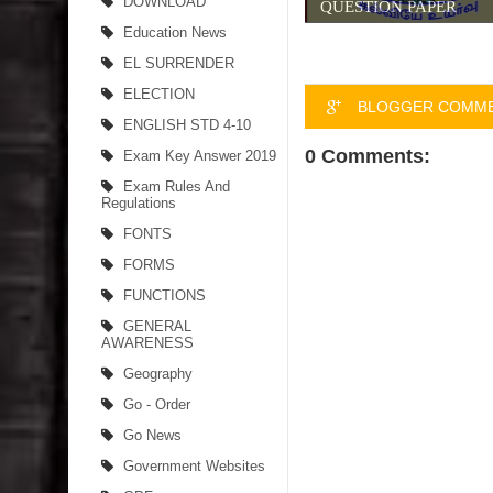
DOWNLOAD
QUESTION PAPER
Education News
EL SURRENDER
ELECTION
BLOGGER COMM
ENGLISH STD 4-10
0 Comments:
Exam Key Answer 2019
Exam Rules And
Regulations
FONTS
FORMS
FUNCTIONS
GENERAL
AWARENESS
Geography
Go - Order
Go News
Government Websites