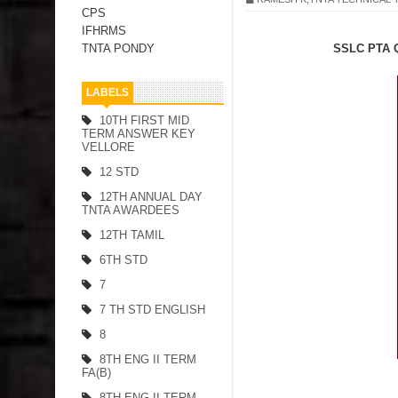
CPS
IFHRMS
SSLC PTA
TNTA PONDY
LABELS
10TH FIRST MID
TERM ANSWER KEY
VELLORE
12 STD
12TH ANNUAL DAY
TNTA AWARDEES
12TH TAMIL
6TH STD
7
7 TH STD ENGLISH
8
8TH ENG II TERM
FA(B)
8TH ENG II TERM