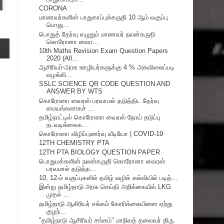
CORONA
மாணவர்களின் பாதுகாப்புக்கருதி 10 ஆம் வகுப்பு
பொது...
பொதுத் தேர்வு எழுதும் மாணவர் நலன்கருதி
கொரோனா வைர...
10th Maths Revision Exam Question Papers
2020 (All...
ஆசிரியர்-அரசு ஊழியர்களுக்கு 4 % அகவிலைப்படி
வழங்கி...
SSLC SCIENCE QR CODE QUESTION AND
ANSWER BY WTS
கொரோனா வைரஸ் பரவாமல் தடுத்திட தேர்வு
மையங்களாகச் ...
தமிழ்நாட்டில் கொரோனா வைரஸ் நோய் தடுப்பு
நடவடிக்கைக...
கொரோனா விழிப்புணர்வு வீடியோ | COVID-19
12TH CHEMISTRY PTA
12TH PTA BIOLOGY QUESTION PAPER
பொதுமக்களின் நலன்கருதி கொரோனா வைரஸ்
பரவமால் தடுத்த...
10, 12-ம் வகுப்புகளில் தமிழ் வழிக் கல்வியில் படித்...
இன்று தமிழ்நாடு அரசு செய்தி அறிக்கையில் LKG
முதல் ...
தமிழ்நாடு ஆசிரியர் சங்கம் கோரிக்கையினை ஏற்று
குழந்...
"தமிழ்நாடு ஆசிரியர் சங்கம்" மாநிலத் தலைவர் திரு.