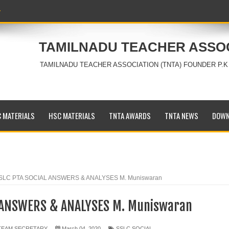
TAMILNADU TEACHER ASSO
TAMILNADU TEACHER ASSOCIATION (TNTA) FOUNDER P.K
 MATERIALS
HSC MATERIALS
TNTA AWARDS
TNTA NEWS
DOWN
SLC PTA SOCIAL ANSWERS & ANALYSES M. Muniswaran
 ANSWERS & ANALYSES M. Muniswaran
 TEAM SECRETARY
March 04, 2020
SSLC SOCIAL