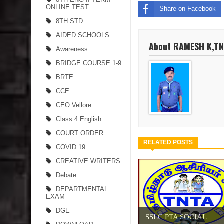
ONLINE TEST
Share on Facebook
8TH STD
AIDED SCHOOLS
About RAMESH K,T
Awareness
BRIDGE COURSE 1-9
BRTE
CCE
CEO Vellore
Class 4 English
COURT ORDER
RELATED POSTS
COVID 19
CREATIVE WRITERS
Debate
DEPARTMENTAL
EXAM
DGE
SSLC PTA SOCIAL