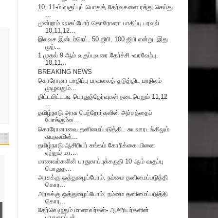
10, 11-ம் வகுப்புப் பொதுத் தேர்வுகளை ரத்து செய்து
...
மூன்றாம் உலகப்போர் கொரோனா பாதிப்பு பரவல்
10,11,12...
இலவச இன்டர்நெட், 50 ஜிபி, 100 ஜிபி என்று. இது
முற்...
1 முதல் 9 ஆம் வகுப்புவரை தேர்ச்சி -வரவேற்பு.
10,11...
BREAKING NEWS
கொரோனா பாதிப்பு பரவலைத் தடுத்திட மாநிலம்
முழுவதும்...
திட்டமிட்டபடி பொதுத்தேர்வுகள் நடைபெறும் 11,12
...
தமிழ்நாடு அரசு பெற்றோர்களின் அச்சத்தைப்
போக்கும்வ...
கொரோனாவை தனிமைப்படுத்திட சுயஊரடங்கிலும்
சுயநலமின்...
தமிழ்நாடு ஆசிரியர் சங்கம் கோரிக்கை யினை
ஏற்றும் மா...
மாணவர்களின் பாதுகாப்புக்கருதி 10 ஆம் வகுப்பு
பொதுத...
அரசுக்கு ஒத்துழைப்போம். நம்மை தனிமைப்படுத்தி
கொர...
அரசுக்கு ஒத்துழைப்போம். நம்மை தனிமைப்படுத்தி
கொர...
தேர்வெழுதும் மாணவர்கள்- ஆசிரியர்களின்
பாதுகாப்புக்...