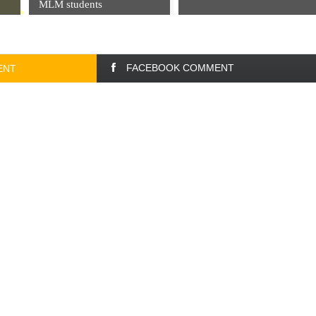
MLM students
FACEBOOK COMMENT
ENT