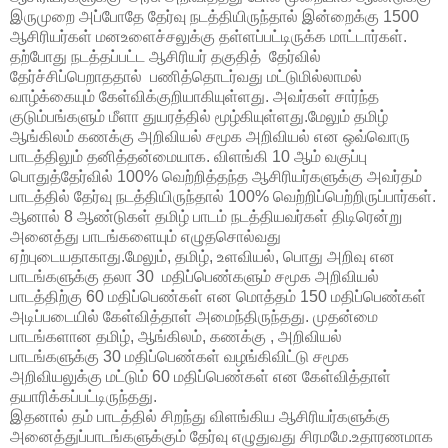
இருமுறை அப்போதே தேர்வு நடத்தியிருந்தால் இன்றைக்கு 1500
ஆசிரியர்கள் மனஉளைச்சலுக்கு தள்ளப்பட்டிருக்க மாட்டார்கள்.
தற்போது நடத்தப்பட்ட ஆசிரியர் தகுதித் தேர்வில்
தேர்ச்சிப்பெறாததால் பணித்தொடர்வது மட்டுமில்லாமல்
வாழ்க்கையும் கேள்விக்குறியாகியுள்ளது. அவர்கள் சார்ந்த
குடும்பங்களும் மீளா துயரத்தில் மூழ்கியுள்ளது.மேலும் தமிழ்
ஆங்கிலம் கணக்கு அறிவியல் சமூக அறிவியல் என ஒவ்வொரு
பாடத்திலும் தனித்தன்மையாக. விளங்கி 10 ஆம் வகுப்பு
பொதுத்தேர்வில் 100% வெற்றித்தந்த ஆசிரியர்களுக்கு அவர்தம்
பாடத்தில் தேர்வு நடத்தியிருந்தால் 100% வெற்றிப்பெற்றிருப்பார்கள்.
ஆனால் 8 ஆண்டுகள் தமிழ் பாடம் நடத்தியவர்கள் திடிரென்று
அனைத்து பாடங்களையும் எழுதசொல்வது
ஏற்புடையதாகாது.மேலும், தமிழ், உளவியல், பொது அறிவு என
பாடங்களுக்கு தலா 30 மதிப்பெண்களும் சமூக அறிவியல்
பாடத்திற்கு 60 மதிப்பெண்கள் என மொத்தம் 150 மதிப்பெண்கள்
அடிப்படையில் கேள்வித்தாள் அமைந்திருந்தது. முதன்மை
பாடங்களான தமிழ், ஆங்கிலம், கணக்கு , அறிவியல்
பாடங்களுக்கு 30 மதிப்பெண்கள் வழங்கிவிட்டு சமூக
அறிவியலுக்கு மட்டும் 60 மதிப்பெண்கள் என கேள்வித்தாள்
தயாரிக்கப்பட்டிருந்தது.
இதனால் தம் பாடத்தில் சிறந்து விளங்கிய ஆசிரியர்களுக்கு
அனைத்துப்பாடங்களுக்கும் தேர்வு எழுதுவது சிரமமே.உதாரணமாக