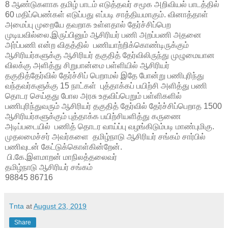
8 ஆண்டுகளாக தமிழ் பாடம் எடுத்தவர் சமூக அறிவியல் பாடத்தில்
60 மதிப்பெண்கள் எடுப்பது எப்படி சாத்தியமாகும். வினாத்தாள்
அமைப்பு முறையே தவறாக உள்ளதால் தேர்ச்சிப்பெற
முடியவில்லை.இருப்பினும் ஆசிரியர் பணி அறப்பணி அதனை
அர்ப்பணி என்ற விதத்தில் பணியாற்றிக்கொண்டிருக்கும்
ஆசிரியர்களுக்கு ஆசிரியர் தகுதித் தேர்விலிருந்து முழுமையான
விலக்கு அளித்து சிறுபான்மை பள்ளியில் ஆசிரியர்
தகுதித்தேர்வில் தேர்ச்சிப் பெறாமல் இதே போன்று பணிபுரிந்து
வந்தவர்களுக்கு 15 நாட்கள் புத்தாக்கப் பயிற்சி அளித்து பணி
தொடர செய்தது போல அரசு உதவிப்பெறும் பள்ளிகளில்
பணிபுரிந்துவரும் ஆசிரியர் தகுதித் தேர்வில் தேர்ச்சிப்பெறாத 1500
ஆசிரியர்களுக்கும் புத்தாக்க பயிற்சியளித்து கருணை
அடிப்படையில் பணித் தொடர வாய்ப்பு வழங்கிடும்படி மாண்புமிகு.
முதலமைச்சர் அவர்களை தமிழ்நாடு ஆசிரியர் சங்கம் சார்பில்
பணிவுடன் கேட்டுக்கொள்கின்றேன்.
பி.கே.இளமாறன் மாநிலத்தலைவர்
தமிழ்நாடு ஆசிரியர் சங்கம்
98845 86716
Tnta
at
August 23, 2019
Share