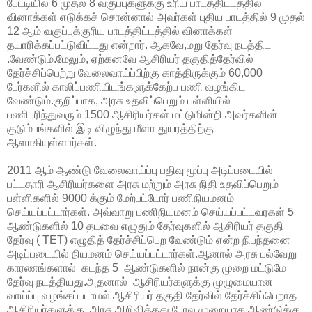
பேட்டியில் 6 முதல் 8 வகுப்புகளுக்கு உரிய பாடத்திட்டத்தில்
வினாக்கள் எடுக்கச் சொன்னால் அவர்கள் புதிய பாடத்தில் 9 முதல்
12 ஆம் வகுப்புக்குரிய பாடத்திட்டத்தில் வினாக்கள்
தயாரிக்கப்பட்டுவிட்டது என்றார். ஆகவே,மறு தேர்வு நடத்திட
.வேண்டும்.மேலும், ஏற்கனவே ஆசிரியர் தகுதித்தேர்வில்
தேர்ச்சிப்பெற்று வேலைவாய்ப்பிற்கு காத்திருக்கும் 60,000
பேர்களில் காலிப்பணியிடங்களுக்கேற்ப பணி வழங்கிட
வேண்டும்.குறிப்பாக, அரசு உதவிப்பெறும் பள்ளியில்
பணிபுரிந்துவரும் 1500 ஆசிரியர்கள் மட்டுமின்றி அவர்களின்
குடும்பங்களில் இடி விழுந்து மீளா துயரத்திற்கு
ஆளாகியுள்ளார்கள்.
2011 ஆம் ஆண்டு வேலைவாய்ப்பு பதிவு மூப்பு அடிப்படையில்
பட்டதாரி ஆசிரியர்களை அரசு மற்றும் அரசு நிதி உதவிப்பெறும்
பள்ளிகளில் 9000 க்கும் மேற்பட்டோர் பணிநியமனம்
செய்யப்பட்டார்கள். அவ்வாறு பணிநியமனம் செய்யப்பட்டவரகள் 5
ஆண்டுகளில் 10 தடவை எழுதும் தேர்வுகளில் ஆசிரியர் தகுதி
தேர்வு ( TET) எழுதித் தேர்ச்சிப்பெற வேண்டும் என்ற நிபந்தனை
அடிப்படையில் நியமனம் செய்யப்பட்டார்கள்.ஆனால் அரசு பல்வேறு
காரணங்களால் கடந்த 5 ஆண்டுகளில் நான்கு முறை மட்டுமே
தேர்வு நடத்தியது.அதனால் ஆசிரியர்களுக்கு முழுமையான
வாய்ப்பு வழங்கப்படாமல் ஆசிரியர் தகுதி தேர்வில் தேர்ச்சிப்பெறாத
ஆசிரியர்களுக்கு அரசு அறிவித்தது போல முறையாக ஆண்டுக்கு