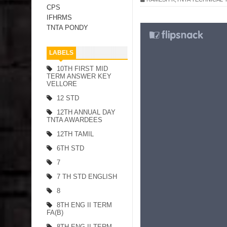
CPS
IFHRMS
TNTA PONDY
LABELS
10TH FIRST MID
TERM ANSWER KEY
VELLORE
12 STD
12TH ANNUAL DAY
TNTA AWARDEES
12TH TAMIL
6TH STD
7
7 TH STD ENGLISH
8
8TH ENG II TERM
FA(B)
8TH ENG II TERM