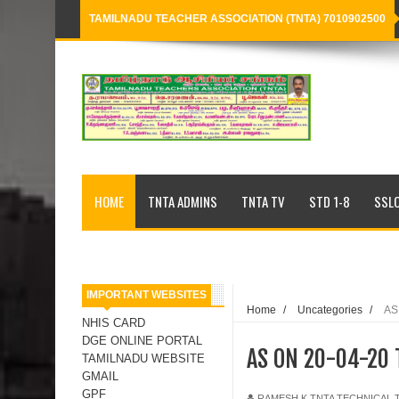
TAMILNADU TEACHER ASSOCIATION (TNTA) 7010902500
Loading...
HOME
TNTA ADMINS
TNTA TV
STD 1-8
SSLC
IMPORTANT WEBSITES
Home
/
Uncategories
/
AS
NHIS CARD
DGE ONLINE PORTAL
AS ON 20-04-20 
TAMILNADU WEBSITE
GMAIL
GPF
RAMESH K,TNTA TECHNICAL