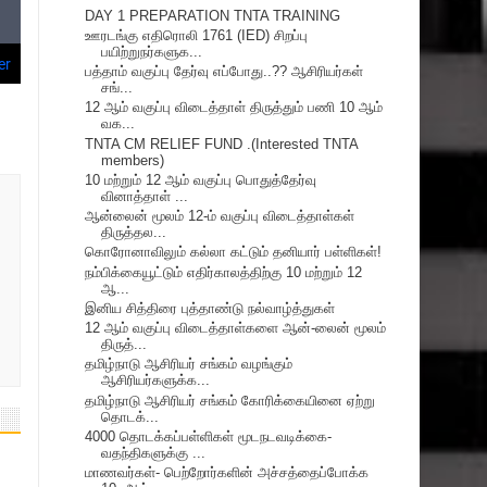
DAY 1 PREPARATION TNTA TRAINING
ஊரடங்கு எதிரொலி 1761 (IED) சிறப்பு
பயிற்றுநர்களுக...
பத்தாம் வகுப்பு தேர்வு எப்போது..?? ஆசிரியர்கள்
சங்...
12 ஆம் வகுப்பு விடைத்தாள் திருத்தும் பணி 10 ஆம்
வக...
TNTA CM RELIEF FUND .(Interested TNTA
members)
10 மற்றும் 12 ஆம் வகுப்பு பொதுத்தேர்வு
வினாத்தாள் ...
ஆன்லைன் மூலம் 12-ம் வகுப்பு விடைத்தாள்கள்
திருத்தல...
கொரோனாவிலும் கல்லா கட்டும் தனியார் பள்ளிகள்!
நம்பிக்கையூட்டும் எதிர்காலத்திற்கு 10 மற்றும் 12
ஆ...
இனிய சித்திரை புத்தாண்டு நல்வாழ்த்துகள்
12 ஆம் வகுப்பு விடைத்தாள்களை ஆன்-லைன் மூலம்
திருத்...
தமிழ்நாடு ஆசிரியர் சங்கம் வழங்கும்
ஆசிரியர்களுக்க...
தமிழ்நாடு ஆசிரியர் சங்கம் கோரிக்கையினை ஏற்று
தொடக்...
4000 தொடக்கப்பள்ளிகள் மூடநடவடிக்கை-
வதந்திகளுக்கு ...
மாணவர்கள்- பெற்றோர்களின் அச்சத்தைப்போக்க