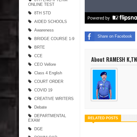
ONLINE TEST
8TH STD
AIDED SCHOOLS
Awareness
Share on Facebook
BRIDGE COURSE 1-9
BRTE
CCE
About RAMESH K,T
CEO Vellore
Class 4 English
COURT ORDER
COVID 19
CREATIVE WRITERS
Debate
DEPARTMENTAL
RELATED POSTS
EXAM
DGE