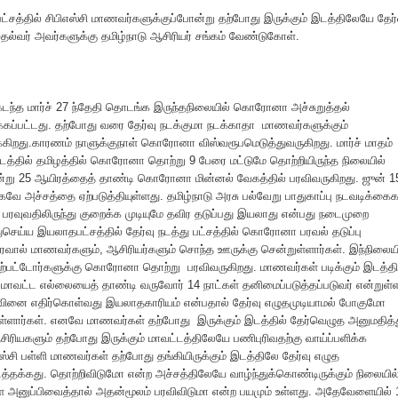
் பட்சத்தில் சிபிஎஸ்சி மாணவர்களுக்குப்போன்று தற்போது இருக்கும் இடத்திலேயே தேர்
தல்வர் அவர்களுக்கு தமிழ்நாடு ஆசிரியர் சங்கம் வேண்டுகோள்.
 கடந்த மார்ச் 27 ந்தேதி தொடங்க இருந்தநிலையில் கொரோனா அச்சுறுத்தல்
கப்பட்டது. தற்போது வரை தேர்வு நடக்குமா நடக்காதா மாணவர்களுக்கும்
டிக்கிறது.காரணம் நாளுக்குநாள் கொரோனா விஸ்வரூபமெடுத்துவருகிறது. மார்ச் மாதம்
டத்தில் தமிழத்தில் கொரோனா தொற்று 9 பேரை மட்டுமே தொற்றியிருந்த நிலையில்
இன்று 25 ஆயிரத்தைத் தாண்டி கொரோனா மின்னல் வேகத்தில் பரவிவருகிறது. ஜுன் 15
ே அச்சத்தை ஏற்படுத்தியுள்ளது. தமிழ்நாடு அரசு பல்வேறு பாதுகாப்பு நடவடிக்கைக
பரவுவதிலிருந்து குறைக்க முடியுமே தவிர தடுப்பது இயலாது என்பது நடைமுறை
ெய்ய இயலாதபட்சத்தில் தேர்வு நடத்து பட்சத்தில் கொரோனா பரவல் தடுப்பு
ால் மாணவர்களும், ஆசிரியர்களும் சொந்த ஊருக்கு சென்றுள்ளார்கள். இந்நிலையி
மேற்பட்டோர்களுக்கு கொரோனா தொற்று பரவிவருகிறது. மாணவர்கள் படிக்கும் இடத்திற
ளது.மாவட்ட எல்லையைத் தாண்டி வருவோர் 14 நாட்கள் தனிமைப்படுத்தப்படுவர் என்றுள்
ினை எதிர்கொள்வது இயலாதகாரியம் என்பதால் தேர்வு எழுதமுடியாமல் போகுமோ
ள்ளார்கள். எனவே மாணவர்கள் தற்போது இருக்கும் இடத்தில் தேர்வெழுத அனுமதித்த
ிரியகளும் தற்போது இருக்கும் மாவட்டத்திலேயே பணிபுரிவதற்கு வாய்ப்பளிக்க
சி பள்ளி மாணவர்கள் தற்போது தங்கியிருக்கும் இடத்திலே தேர்வு எழுத
பிடத்தக்கது. தொற்றிவிடுமோ என்ற அச்சத்திலேயே வாழ்ந்துக்கொண்டிருக்கும் நிலையில
ை அனுப்பிவைத்தால் அதன்மூலம் பரவிவிடுமா என்ற பயமும் உள்ளது. அதேவேளையில் 