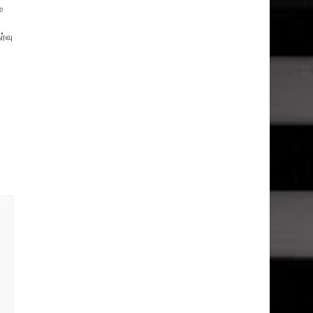
்
ர்வு