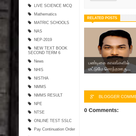
LIVE SCIENCE MCQ
Mathematics
RELATED POSTS
MATRIC SCHOOLS
NAS
NEP-2019
NEW TEXT BOOK
SECOND TERM 6
News
பண்டிகை காலங்களில்
மட்டுமே சொந்தஊரு...
NHIS
NISTHA
NMMS
NMMS RESULT
BLOGGER COMM
NPE
0 Comments:
NTSE
ONLINE TEST SSLC
Pay Continuation Order