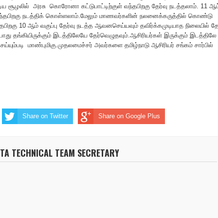
டிய சூழலில் அரசு கொரோனா கட்டுபாட்டிற்குள் வந்தபிறகு தேர்வு நடத்தலாம். 11 ஆம
ிறந்தபிறகு நடத்திக் கொள்ளலாம்.மேலும் மாணவர்களின் நலனைக்கருத்தில் கொண்டு
தபிறகு 10 ஆம் வகுப்பு தேர்வு நடத்த ஆவனசெய்யவும் தவிர்க்கமுடியாத நிலையில் தே
து தங்கியிருக்கும் இடத்திலேயே தேர்வெழுதவும்.ஆசிரியர்கள் இருக்கும் இடத்திலே
ய்யும்படி மாண்புமிகு.முதலமைச்சர் அவர்களை தமிழ்நாடு ஆசிரியர் சங்கம் சார்பில்
Share on Twitter
Share on Google Plus
NTA TECHNICAL TEAM SECRETARY