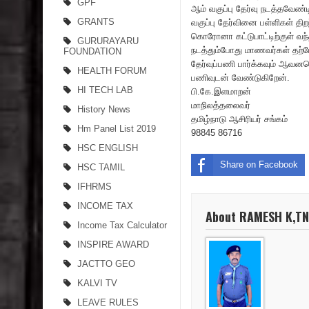
GPF
ஆம் வகுப்பு தேர்வு நடத்தவேண்
GRANTS
வகுப்பு தேர்வினை பள்ளிகள் த
கொரோனா கட்டுபாட்டிற்குள் வந்
GURURAYARU
நடத்தும்போது மாணவர்கள் தற்போ
FOUNDATION
தேர்வுப்பணி பார்க்கவும் ஆவனசெ
HEALTH FORUM
பணிவுடன் வேண்டுகிறேன்.
HI TECH LAB
பி.கே.இளமாறன்
மாநிலத்தலைவர்
History News
தமிழ்நாடு ஆசிரியர் சங்கம்
Hm Panel List 2019
98845 86716
HSC ENGLISH
Share on Facebook
HSC TAMIL
IFHRMS
INCOME TAX
About RAMESH K,T
Income Tax Calculator
INSPIRE AWARD
JACTTO GEO
KALVI TV
LEAVE RULES