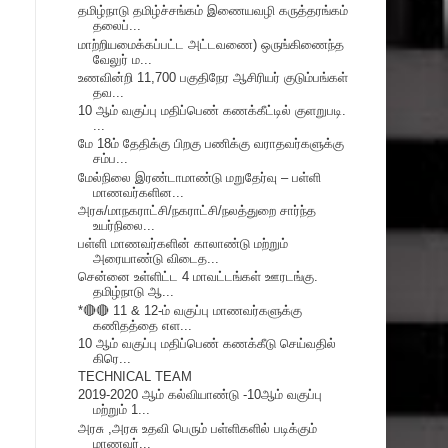
தமிழ்நாடு தமிழ்ச்சங்கம் இணையவழி கருத்தரங்கம்
தலைப்...
மாற்றியமைக்கப்பட்ட அட்டவணை) ஒருங்கிணைந்த
வேலுர் ம...
உணவின்றி 11,700 பகுதிநேர ஆசிரியர் குடும்பங்கள்
தவ...
10 ஆம் வகுப்பு மதிப்பெண் கணக்கீட்டில் குளறுபடி.
...
மே 18ம் தேதிக்கு பிறகு பணிக்கு வராதவர்களுக்கு
சம்ப...
மேல்நிலை இரண்டாமாண்டு மறுதேர்வு – பள்ளி
மாணவர்களின...
அரசு/மாநகராட்சி/நகராட்சி/நலத்துறை சார்ந்த
உயர்நிலை...
பள்ளி மாணவர்களின் காலாண்டு மற்றும்
அரையாண்டு விடைத...
சென்னை உள்ளிட்ட 4 மாவட்டங்கள் ஊரடங்கு.
தமிழ்நாடு ஆ...
*🔴🔴 11 & 12-ம் வகுப்பு மாணவர்களுக்கு
கணிதத்தை எள...
10 ஆம் வகுப்பு மதிப்பெண் கணக்கீடு செய்வதில்
கிரெ...
TECHNICAL TEAM
2019-2020 ஆம் கல்வியாண்டு -10ஆம் வகுப்பு
மற்றும் 1...
அரசு ,அரசு உதவி பெரும் பள்ளிகளில் படிக்கும்
மாணவர்...