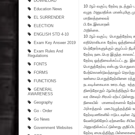
DOWNLOAD
10 ஆம் வகுப்பு தேர்வு நடத்தும
Education News
எழுத அனுமதிக்க மாண்புமிகு மு
EL SURRENDER
மாநிலத்தலைவர்
பி.கே.இளமாறன்
ELECTION
அறிக்கை.
ENGLISH STD 4-10
10 ஆம் வகுப்பு பொதுத்தேர்வு
எதிரொலியாக தேர்வு ஒத்திவைக்
Exam Key Answer 2019
பெற்றோர்களுக்கும் குழப்பம் நீ
Exam Rules And
தேர்வு நடைபெற இருந்த காலகட்
Regulations
தேர்வு ஒத்திவைக்கப்பட்டது. 
FONTS
பொதுத்தேர்வு என்பது பொதுவாகவ
FORMS
மேற்கொண்டுவந்தாலும் தொற்று 
உண்மை.பொதுத்தேர்வினை ரத்துச
FUNCTIONS
நடவடிக்கையாக ஊரடங்கு உத்தரவ
GENERAL
தினந்தோறும் ஆயிரத்திற்கும் 
AWARENESS
வர மிகவும் சிரமம் ஏற்பட்டுள்
Geography
நிலையில் மாணவர்களால் தேர்வ
அச்சத்தால் மனஅழுத்தத்தில் உ
Go - Order
தேர்வுபணிகளில் ஈடுபடவுள்ள ஆச
Go News
வேண்டுகிறோம்.ஏற்கனவே சிபிஎஸ்
அனுமதிக்கப்பட்டுள்ளது குறிப்
Government Websites
தேர்வு மையத்திற்கு பிள்ளைகள