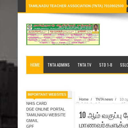
TAMILNADU TEACHER ASSOCIATION (TNTA) 7010902500
Loading...
HOME
TNTA ADMINS
TNTA TV
STD 1-8
SSLC
IMPORTANT WEBSITES
Home
/
TNTA news
/
10 ஆம
NHIS CARD
இடத்திலேயே தேர்வு எழுத அனுமதிக்க
பி.கே.இளமாறன் அறிக்கை.
DGE ONLINE PORTAL
10 ஆம் வகுப்பு த
TAMILNADU WEBSITE
GMAIL
மாணவர்களுக்கு
GPF