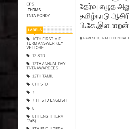
தேர்வு எழுத அன
CPS
IFHRMS
தமிழ்நாடு ஆசிர
TNTA PONDY
பி.கே.இளமாறன்
LABELS
RAMESH K,TNTA TECHNICAL
10TH FIRST MID
TERM ANSWER KEY
VELLORE
12 STD
12TH ANNUAL DAY
TNTA AWARDEES
12TH TAMIL
6TH STD
7
7 TH STD ENGLISH
8
8TH ENG II TERM
FA(B)
8TH ENG II TERM