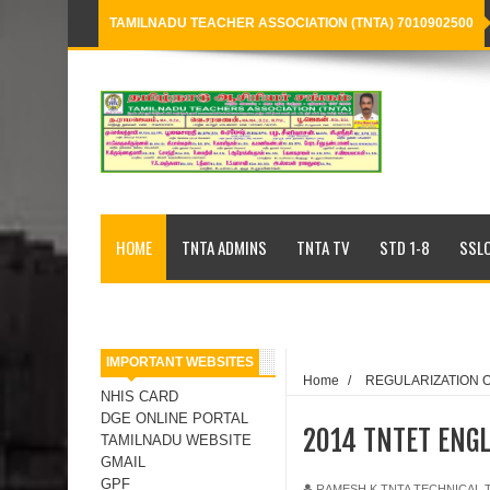
TAMILNADU TEACHER ASSOCIATION (TNTA) 7010902500
Loading...
HOME
TNTA ADMINS
TNTA TV
STD 1-8
SSLC
IMPORTANT WEBSITES
Home
/
REGULARIZATION 
NHIS CARD
DGE ONLINE PORTAL
2014 TNTET ENGL
TAMILNADU WEBSITE
GMAIL
GPF
RAMESH K,TNTA TECHNICAL