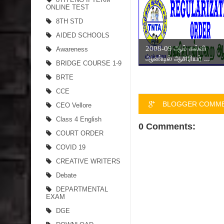
ONLINE TEST
8TH STD
AIDED SCHOOLS
2008-09 ஆம் கல்வி
Awareness
ஆண்டில் ஆசிரியர் ...
BRIDGE COURSE 1-9
BRTE
CCE
BLOGGER COMM
CEO Vellore
Class 4 English
0 Comments:
COURT ORDER
COVID 19
CREATIVE WRITERS
Debate
DEPARTMENTAL
EXAM
DGE