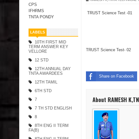
CPS
IFHRMS
TRUST Science Test -01
TNTA PONDY
LABELS
10TH FIRST MID
TERM ANSWER KEY
TRUST Science Test- 02
VELLORE
12 STD
12TH ANNUAL DAY
TNTA AWARDEES
Share on Facebook
12TH TAMIL
6TH STD
About RAMESH K,T
7
7 TH STD ENGLISH
8
8TH ENG II TERM
FA(B)
8TH ENG II TERM