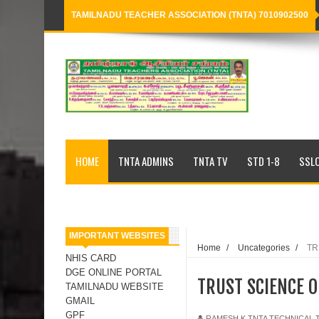
TAMILNADU TEACHER ASSOCIATION (TNTA) 7010902500
Loading...
HOME
TNTA ADMINS
TNTA TV
STD 1-8
SSLC
IMPORTANT WEBSITES
Home
/
Uncategories
/
TR
NHIS CARD
DGE ONLINE PORTAL
TRUST SCIENCE O
TAMILNADU WEBSITE
GMAIL
GPF
RAMESH K,TNTA TECHNICAL