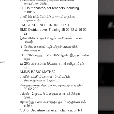
இடைநிலை ஆசிர...
TET is mandatory for teachers including
minority.....
பள்ளி இறுதித் தேர்வில் மாணவர்களுக்கு
வழங்கப்படும் ...
TRUST SCIENCE ONLINE TEST
SMC District Level Training 15-02-22 & 16-02-
22
👆அரசு&அரசு உதவி பெறும் பள்ளிகளில் " பள்ளி
பரிமாற்...
🌷 தேசிய வருவாய் வழி மற்றும் படிப்புதவித்
தொகைத் த...
11.2.2022 மற்றும் 12.2.2022 ஆகிய இரு நாட்களில்
அரச...
Post
🎒 26ல் புத்தகப்பை இல்லாத நாள்! தமிழ்நாட்டில்
வர...
NMMS BASIC MATHS2
பள்ளிக் கல்வி ஆணையர் அவர்களின்
செயல்முறைப்படி தேவை...
கொத்தடிமைத் தொழிலாளர் முறை ஒழிப்பு தினம்
09.02.202...
பயிற்சி - 1 முதல் 5 ம் வகுப்பு வரை கற்பிக்கும்
ஆசி...
அனைத்து வகை அரசு/நிதியுதவி/சுயநிதி/மெட்ரிக்
உயர்/ம...
OD for Departmental exam clarification RTI