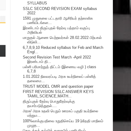
SYLLABUS
SSLC SECOND REVISION EXAM syllabus
2022
1591 முதுகலை பட்டதாரி ஆசிரியர் தற்காலிக
பணியிடங்கள...
இரண்டாம் திருப்புதல் தேர்வு பத்தாம் வகுப்பு
அறிவியல்
மாறுதல் ஆணை பெற்றவர்கள் 28.02.2022 பிற்பகல்
விடுவி...
6,7,8,9,10 Reduced syllabus for Feb and March
Engl...
Second Revision Test March -April 2022
இரண்டாம் தி...
பள்ளி பரிமாற்றுத் திட்டம் (இணைய வழி ) class
6,7,8
1.01.2022 நிலவரப்படி அரசு உயர்நிலைப் பள்ளித்
தலைமை...
TRUST MODEL OMR and question paper
FIRST REVISION SSLC ANSWER KEYS
TAMIL,SCIENCE,MATH...
திருப்புதல் தேர்வு பொதுதேர்வுக்கு
தயார்படுத்துதல்....
அரசு/ அரசு உதவி பெறும் ஊரகப் பகுதி உயர்நிலை
மற்றும...
100%வாக்குபதிவை உறுதிசெய்ய 19 ந்தேதி மாநிலம்
முழுத...
தொடக்கக் கல்வித் துறையில் பணிபுரியும்