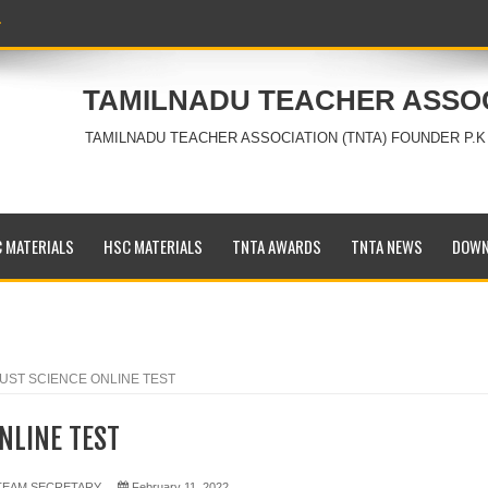
TAMILNADU TEACHER ASSO
TAMILNADU TEACHER ASSOCIATION (TNTA) FOUNDER P.K
 MATERIALS
HSC MATERIALS
TNTA AWARDS
TNTA NEWS
DOWN
UST SCIENCE ONLINE TEST
NLINE TEST
 TEAM SECRETARY
February 11, 2022