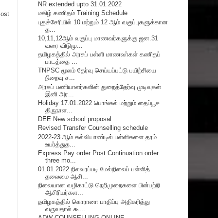
NR extended upto 31.01.2022
மகிழ் கணிதம் Training Schedule
Post
புதுச்சேரியில் 10 மற்றும் 12 ஆம் வகுப்புகளுக்கான
த...
10,11,12ஆம் வகுப்பு மாணவர்களுக்கு ஜன.31
வரை விடுமு...
தமிழகத்தில் அரசுப் பள்ளி மாணவா்கள் கணிதப்
பாடத்தை ...
TNPSC மூலம் தேர்வு செய்யப்பட்டு பயிற்சியை
நிறைவு ச...
அரசுப் பணியாளர்களின் துறைத்தேர்வு முடிவுகள்
இனி அர...
Holiday 17.01.2022 பொங்கல் மற்றும் தைப்பூச
திருநாள...
DEE New school proposal
Revised Transfer Counselling schedule
2022-23 ஆம் கல்வியாண்டில் பள்ளிகளை தரம்
உயர்த்துத...
Express Pay order Post Continuation order
three mo...
01.01.2022 நிலவரப்படி மேல்நிலைப் பள்ளித்
தலைமை ஆசி...
நிலையான வழிகாட்டு நெறிமுறைகளை பின்பற்றி
ஆசிரியர்கள...
தமிழகத்தில் கொரானா பாதிப்பு அதிகரித்து
வருவதால் கூ...
ADW COUNSELLING ONLINE