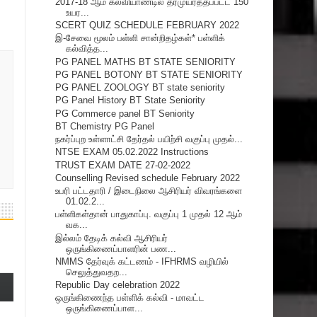
2017-18 ஆம் கல்வியாண்டில் தரமுயர்த்தப்பட்ட 150
உயர...
SCERT QUIZ SCHEDULE FEBRUARY 2022
இ-சேவை மூலம் பள்ளி சான்றிதழ்கள்* பள்ளிக்
கல்வித்த...
PG PANEL MATHS BT STATE SENIORITY
PG PANEL BOTONY BT STATE SENIORITY
PG PANEL ZOOLOGY BT state seniority
PG Panel History BT State Seniority
PG Commerce panel BT Seniority
BT Chemistry PG Panel
நகர்ப்புற உள்ளாட்சி தேர்தல் பயிற்சி வகுப்பு முதல்...
NTSE EXAM 05.02.2022 Instructions
TRUST EXAM DATE 27-02-2022
Counselling Revised schedule February 2022
உபரி பட்டதாரி / இடைநிலை ஆசிரியர் விவரங்களை
01.02.2...
பள்ளிகள்தான் பாதுகாப்பு. வகுப்பு 1 முதல் 12 ஆம்
வக...
இல்லம் தேடிக் கல்வி ஆசிரியர்
ஒருங்கிணைப்பாளரின் பண...
NMMS தேர்வுக் கட்டணம் - IFHRMS வழியில்
செலுத்துவதற...
Republic Day celebration 2022
ஒருங்கிணைந்த பள்ளிக் கல்வி - மாவட்ட
ஒருங்கிணைப்பாள...