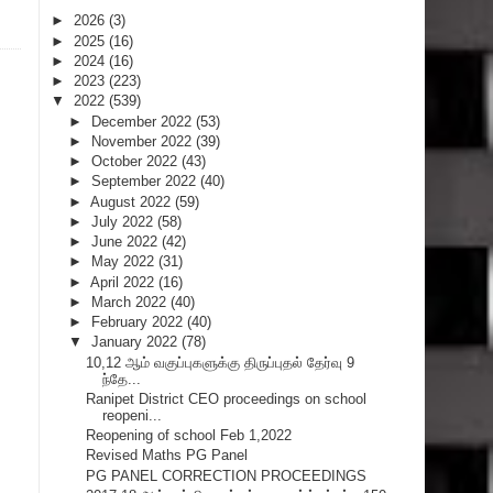
►
2026
(3)
►
2025
(16)
►
2024
(16)
►
2023
(223)
▼
2022
(539)
►
December 2022
(53)
►
November 2022
(39)
►
October 2022
(43)
►
September 2022
(40)
►
August 2022
(59)
►
July 2022
(58)
►
June 2022
(42)
►
May 2022
(31)
►
April 2022
(16)
►
March 2022
(40)
►
February 2022
(40)
▼
January 2022
(78)
10,12 ஆம் வகுப்புகளுக்கு திருப்புதல் தேர்வு 9
ந்தே...
Ranipet District CEO proceedings on school
reopeni...
Reopening of school Feb 1,2022
Revised Maths PG Panel
PG PANEL CORRECTION PROCEEDINGS