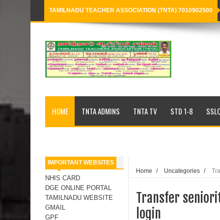
TAMILNADU TEACHER ASSOCIATION (TNTA) 7010902500
Loading...
HOME
TNTA ADMINS
TNTA TV
STD 1-8
SSLC
IMPORTANT WEBSITES
Home
/
Uncategories
/
Tra
NHIS CARD
DGE ONLINE PORTAL
Transfer seniori
TAMILNADU WEBSITE
GMAIL
login
GPF