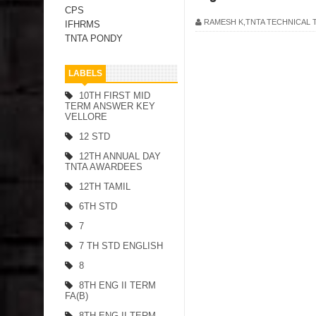
CPS
RAMESH K,TNTA TECHNICAL
IFHRMS
TNTA PONDY
LABELS
10TH FIRST MID
TERM ANSWER KEY
VELLORE
12 STD
12TH ANNUAL DAY
TNTA AWARDEES
12TH TAMIL
6TH STD
7
7 TH STD ENGLISH
8
8TH ENG II TERM
FA(B)
8TH ENG II TERM