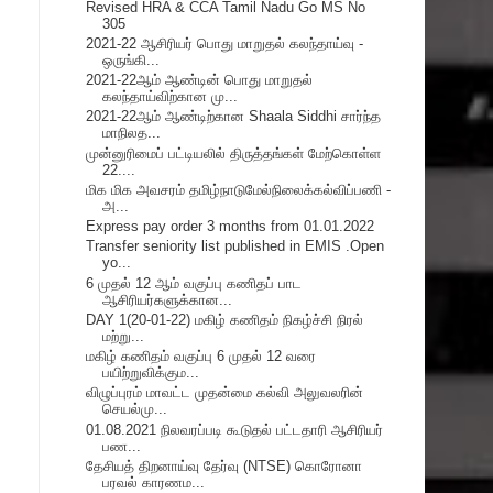
Revised HRA & CCA Tamil Nadu Go MS No
305
2021-22 ஆசிரியர் பொது மாறுதல் கலந்தாய்வு -
ஒருங்கி...
2021-22ஆம் ஆண்டின் பொது மாறுதல்
கலந்தாய்விற்கான மு...
2021-22ஆம் ஆண்டிற்கான Shaala Siddhi சார்ந்த
மாநிலத...
முன்னுரிமைப் பட்டியலில் திருத்தங்கள் மேற்கொள்ள
22....
மிக மிக அவசரம் தமிழ்நாடுமேல்நிலைக்கல்விப்பணி -
அ...
Express pay order 3 months from 01.01.2022
Transfer seniority list published in EMIS .Open
yo...
6 முதல் 12 ஆம் வகுப்பு கணிதப் பாட
ஆசிரியர்களுக்கான...
DAY 1(20-01-22) மகிழ் கணிதம் நிகழ்ச்சி நிரல்
மற்று...
மகிழ் கணிதம் வகுப்பு 6 முதல் 12 வரை
பயிற்றுவிக்கும...
விழுப்புரம் மாவட்ட முதன்மை கல்வி அலுவலரின்
செயல்மு...
01.08.2021 நிலவரப்படி கூடுதல் பட்டதாரி ஆசிரியர்
பண...
தேசியத் திறனாய்வு தேர்வு (NTSE) கொரோனா
பரவல் காரணம...