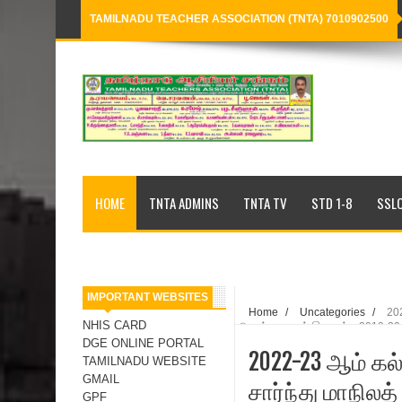
TAMILNADU TEACHER ASSOCIATION (TNTA) 7010902500
Loading...
HOME
TNTA ADMINS
TNTA TV
STD 1-8
SSLC
IMPORTANT WEBSITES
Home
/
Uncategories
/
202
NHIS CARD
செயல்முறைகள் இணைப்பு: 2019-20ம் க
DGE ONLINE PORTAL
2022-23 ஆம் கல
TAMILNADU WEBSITE
GMAIL
சார்ந்து மாநில
GPF