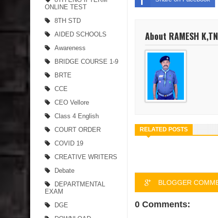
ONLINE TEST
8TH STD
About RAMESH K,T
AIDED SCHOOLS
Awareness
BRIDGE COURSE 1-9
BRTE
CCE
CEO Vellore
Class 4 English
COURT ORDER
RELATED POSTS
COVID 19
CREATIVE WRITERS
Debate
BLOGGER COMM
DEPARTMENTAL
EXAM
0 Comments:
DGE