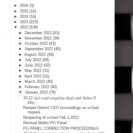
►
2026
(3)
►
2025
(16)
►
2024
(16)
►
2023
(223)
▼
2022
(539)
►
December 2022
(53)
►
November 2022
(39)
►
October 2022
(43)
►
September 2022
(40)
►
August 2022
(59)
►
July 2022
(58)
►
June 2022
(42)
►
May 2022
(31)
►
April 2022
(16)
►
March 2022
(40)
►
February 2022
(40)
▼
January 2022
(78)
10,12 ஆம் வகுப்புகளுக்கு திருப்புதல் தேர்வு 9
ந்தே...
Ranipet District CEO proceedings on school
reopeni...
Reopening of school Feb 1,2022
Revised Maths PG Panel
PG PANEL CORRECTION PROCEEDINGS