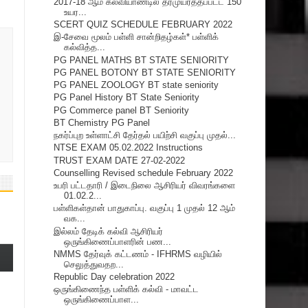
2017-18 ஆம் கல்வியாண்டில் தரமுயர்த்தப்பட்ட 150
உயர...
SCERT QUIZ SCHEDULE FEBRUARY 2022
இ-சேவை மூலம் பள்ளி சான்றிதழ்கள்* பள்ளிக்
கல்வித்த...
PG PANEL MATHS BT STATE SENIORITY
PG PANEL BOTONY BT STATE SENIORITY
PG PANEL ZOOLOGY BT state seniority
PG Panel History BT State Seniority
PG Commerce panel BT Seniority
BT Chemistry PG Panel
நகர்ப்புற உள்ளாட்சி தேர்தல் பயிற்சி வகுப்பு முதல்...
NTSE EXAM 05.02.2022 Instructions
TRUST EXAM DATE 27-02-2022
Counselling Revised schedule February 2022
உபரி பட்டதாரி / இடைநிலை ஆசிரியர் விவரங்களை
01.02.2...
பள்ளிகள்தான் பாதுகாப்பு. வகுப்பு 1 முதல் 12 ஆம்
வக...
இல்லம் தேடிக் கல்வி ஆசிரியர்
ஒருங்கிணைப்பாளரின் பண...
NMMS தேர்வுக் கட்டணம் - IFHRMS வழியில்
செலுத்துவதற...
Republic Day celebration 2022
ஒருங்கிணைந்த பள்ளிக் கல்வி - மாவட்ட
ஒருங்கிணைப்பாள...