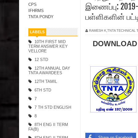
இணைப்பு: 2019-
CPS
IFHRMS
பள்ளிகளின் பட்ட
TNTA PONDY
RAMESH K,TNTA TECHNICAL
LABELS
10TH FIRST MID
DOWNLOAD
TERM ANSWER KEY
VELLORE
12 STD
12TH ANNUAL DAY
TNTA AWARDEES
12TH TAMIL
6TH STD
7
7 TH STD ENGLISH
8
8TH ENG II TERM
FA(B)
Share on Facebook
8TH ENG II TERM