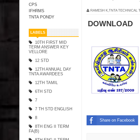
CPS
RAMESH K,TNTA TECHNICAL
IFHRMS
TNTA PONDY
DOWNLOAD
LABELS
10TH FIRST MID
TERM ANSWER KEY
VELLORE
12 STD
12TH ANNUAL DAY
TNTA AWARDEES
12TH TAMIL
6TH STD
7
7 TH STD ENGLISH
8
Share on Facebook
8TH ENG II TERM
FA(B)
8TH ENG II TERM