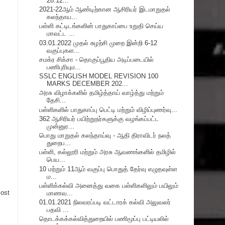
28.12...
2021-22ஆம் ஆண்டிற்கான ஆசிரியர் இடமாறுதல்
கலந்தாய...
பள்ளி கட்டிடங்களின் பாதுகாப்பை உறுதி செய்ய
மாவட்ட ...
03.01.2022 முதல் சுழற்சி முறை இன்றி 6-12
வகுப்புகள...
சமக்ர சிக்சா - தொகுப்பூதிய அடிப்படையில்
பணிபுரியும...
SSLC ENGLISH MODEL REVISION 100
MARKS DECEMBER 202...
அரசு விழாக்களில் தமிழ்த்தாய் வாழ்த்து மற்றும்
தேசி...
பள்ளிகளில் பாதுகாப்பு பெட்டி மற்றும் விழிப்புணர்வு...
362 ஆசிரியர் பயிற்றுநர்களுக்கு வழங்கப்பட்ட
முன்னுர...
பொது மாறுதல் கலந்தாய்வு - ஆதி திராவிடர் நலத்
துறைப...
பள்ளி, கல்லூரி மற்றும் அரசு ஆவணங்களில் தமிழில்
பெய...
10 மற்றும் 11ஆம் வகுப்பு பொதுத் தேர்வு எழுதவுள்ள
ம...
பள்ளிக்கல்வி அனைத்து வகை பள்ளிகளிலும் பயிலும்
Post
மாணவ...
01.01.2021 நிலவரப்படி வட்டாரக் கல்வி அலுவலர்
பதவி ...
தொடக்கக்கல்வித்துறையில் பணிமூப்பு பட்டியலில்