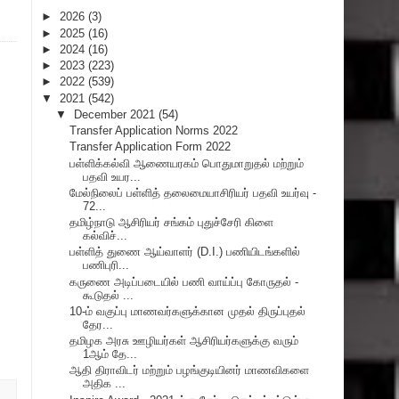
►
2026
(3)
►
2025
(16)
►
2024
(16)
►
2023
(223)
►
2022
(539)
▼
2021
(542)
▼
December 2021
(54)
Transfer Application Norms 2022
Transfer Application Form 2022
பள்ளிக்கல்வி ஆணையரகம் பொதுமாறுதல் மற்றும்
பதவி உயர...
மேல்நிலைப் பள்ளித் தலைமையாசிரியர் பதவி உயர்வு -
72...
தமிழ்நாடு ஆசிரியர் சங்கம் புதுச்சேரி கிளை
கல்விச்...
பள்ளித் துணை ஆய்வாளர் (D.I.) பணியிடங்களில்
பணிபுரி...
கருணை அடிப்படையில் பணி வாய்ப்பு கோருதல் -
கூடுதல் ...
10-ம் வகுப்பு மாணவர்களுக்கான முதல் திருப்புதல்
தேர...
தமிழக அரசு ஊழியர்கள் ஆசிரியர்களுக்கு வரும்
1ஆம் தே...
ஆதி திராவிடர் மற்றும் பழங்குடியினர் மாணவிகளை
அதிக ...