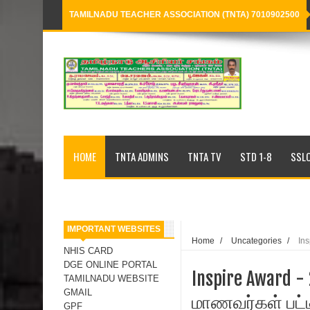
TAMILNADU TEACHER ASSOCIATION (TNTA) 7010902500
Loading...
HOME
TNTA ADMINS
TNTA TV
STD 1-8
SSLC
IMPORTANT WEBSITES
Home
/
Uncategories
/
Ins
NHIS CARD
DGE ONLINE PORTAL
Inspire Award -
TAMILNADU WEBSITE
GMAIL
மாணவர்கள் பட்ட
GPF