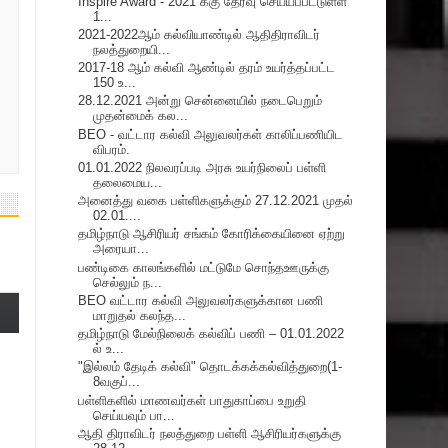
Inspire Award - 2021 க்கு தேர்வு செய்யப்பட்டுள்ள
1...
2021-2022ஆம் கல்வியாண்டில் ஆதிதிராவிடர்
நலத்துறையி...
2017-18 ஆம் கல்வி ஆண்டில் தரம் உயர்த்தப்பட்ட
150 உ...
28.12.2021 அன்று சென்னையில் நடைபெறும்
முதன்மைக் கல...
BEO - வட்டார கல்வி அலுவலர்கள் காலிப்பணியிட
விபரம்.
01.01.2022 நிலவரப்படி அரசு உயர்நிலைப் பள்ளி
தலைமைய...
அனைத்து வகை பள்ளிகளுக்கும் 27.12.2021 முதல்
02.01....
தமிழ்நாடு ஆசிரியர் சங்கம் கோரிக்கையினை ஏற்று
அரையா...
பண்டிகை காலங்களில் மட்டுமே சொந்தஊருக்கு
செல்லும் ந...
BEO வட்டார கல்வி அலுவலர்களுக்கான பணி
மாறுதல் கலந்த...
தமிழ்நாடு மேல்நிலைக் கல்விப் பணி – 01.01.2022
ல் உ...
"இல்லம் தேடிக் கல்வி" தொடக்கக்கல்வித்துறை(1-
8வகுப்...
பள்ளிகளில் மாணவர்கள் பாதுகாப்பை உறுதி
செய்யவும் பா...
ஆதி திராவிடர் நலத்துறை பள்ளி ஆசிரியர்களுக்கு