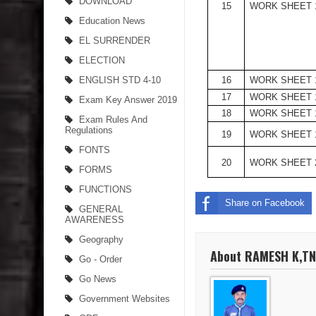
DOWNLOAD
15
WORK SHEET 
Education News
EL SURRENDER
ELECTION
ENGLISH STD 4-10
16
WORK SHEET 
17
WORK SHEET 
Exam Key Answer 2019
18
WORK SHEET 
Exam Rules And
Regulations
19
WORK SHEET 
FONTS
20
WORK SHEET 
FORMS
FUNCTIONS
Share on Facebook
GENERAL
AWARENESS
Geography
About RAMESH K,T
Go - Order
Go News
Government Websites