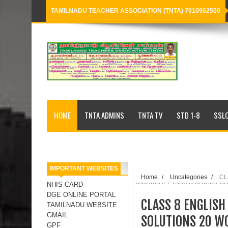
TAMILNADU TEACHER ASSOCIATION (TNTA) 7010902500
Loading...
HOME
TNTA ADMINS
TNTA TV
STD 1-8
SSLC
IMPORTANT WEBSITES
Home
/
Uncategories
/
CL
NHIS CARD
WORKSHEETSBY D BRINDA GH
DGE ONLINE PORTAL
CLASS 8 ENGLIS
TAMILNADU WEBSITE
GMAIL
SOLUTIONS 20 W
GPF