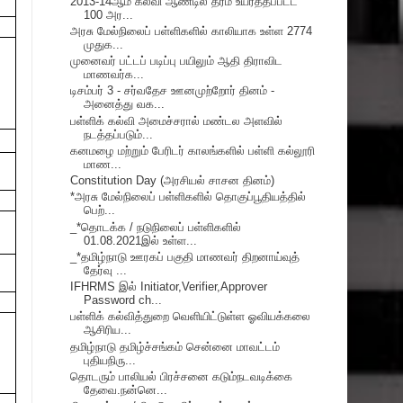
2013-14ஆம் கல்வி ஆண்டில் தரம் உயர்த்தப்பட்ட
100 அர...
அரசு மேல்நிலைப் பள்ளிகளில் காலியாக உள்ள 2774
முதுக...
முனைவர் பட்டப் படிப்பு பயிலும் ஆதி திராவிட
மாணவர்க...
டிசம்பர் 3 - சர்வதேச ஊனமுற்றோர் தினம் -
அனைத்து வக...
பள்ளிக் கல்வி அமைச்சரால் மண்டல அளவில்
நடத்தப்படும்...
கனமழை மற்றும் பேரிடர் காலங்களில் பள்ளி கல்லூரி
மாண...
Constitution Day (அரசியல் சாசன தினம்)
*அரசு மேல்நிலைப் பள்ளிகளில் தொகுப்பூதியத்தில்
பெற்...
_*தொடக்க / நடுநிலைப் பள்ளிகளில்
01.08.2021இல் உள்ள...
_*தமிழ்நாடு ஊரகப் பகுதி மாணவர் திறனாய்வுத்
தேர்வு ...
IFHRMS இல் Initiator,Verifier,Approver
Password ch...
பள்ளிக் கல்வித்துறை வெளியிட்டுள்ள ஓவியக்கலை
ஆசிரிய...
தமிழ்நாடு தமிழ்ச்சங்கம் சென்னை மாவட்டம்
புதியநிரு...
தொடரும் பாலியல் பிரச்சனை கடும்நடவடிக்கை
தேவை.நன்னெ...