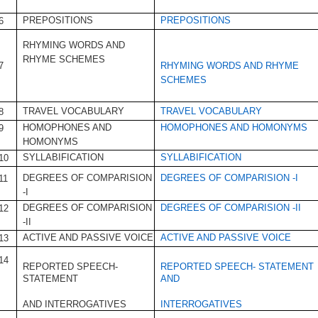
PREPOSITIONS
PREPOSITIONS
6
RHYMING WORDS AND
RHYME SCHEMES
RHYMING WORDS AND RHYME
7
SCHEMES
TRAVEL VOCABULARY
TRAVEL VOCABULARY
8
HOMOPHONES AND
HOMOPHONES AND HOMONYMS
9
HOMONYMS
SYLLABIFICATION
SYLLABIFICATION
10
DEGREES OF COMPARISION
DEGREES OF COMPARISION -I
11
-I
DEGREES OF COMPARISION
DEGREES OF COMPARISION -II
12
-II
ACTIVE AND PASSIVE VOICE
ACTIVE AND PASSIVE VOICE
13
14
REPORTED SPEECH-
REPORTED SPEECH- STATEMENT
STATEMENT
AND
AND INTERROGATIVES
INTERROGATIVES