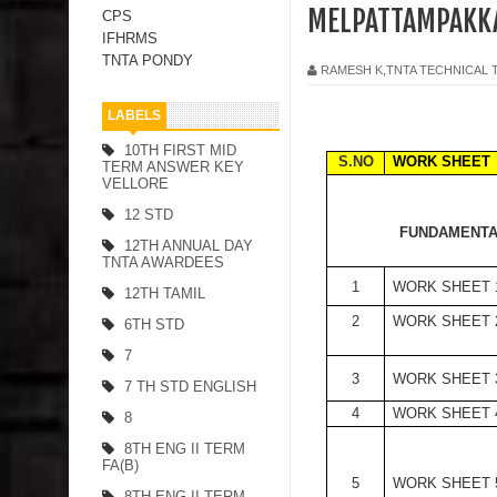
MELPATTAMPAKK
CPS
IFHRMS
TNTA PONDY
RAMESH K,TNTA TECHNICAL
LABELS
10TH FIRST MID
S.NO
WORK SHEET
TERM ANSWER KEY
VELLORE
12 STD
FUNDAMENT
12TH ANNUAL DAY
TNTA AWARDEES
1
WORK SHEET 
12TH TAMIL
2
WORK SHEET 
6TH STD
7
3
WORK SHEET 
7 TH STD ENGLISH
4
WORK SHEET 
8
8TH ENG II TERM
FA(B)
5
WORK SHEET 
8TH ENG II TERM