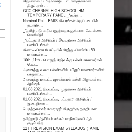
சிறுபான்மை / பிற மொழிப் பாடங்களுக்கான
S
திருப்புதல் ...
GCC CHENNAI HIGH SCHOOL HM
TEMPORARY PANEL _*உயர்ந...
Nominal Roll - EMIS விவரங்கள் அடிப்படையில்
தயாரித்...
_*தமிழ்நாடு மாநில குழந்தைகளுக்கான கொள்கை
வெளியீடு!...
_*பட்டதாரி ஆசிரியர் / இடைநிலை ஆசிரியர்
பணியிடங்கள்...
வினாடி-வினா போட்டியில் சிறந்து விளங்கிய 89
மாணவர்க...
10th ,11th - பொதுத் தேர்வுக்கு பள்ளி மாணவர்கள்
பெய...
அனைத்து வகை பள்ளிகளில் பயிலும் மாணவர்களின்
பாதுகாப...
அனைத்து மாவட்ட முதன்மைக் கல்வி அலுவலர்கள்
ஆய்வுக் ...
01.08.2021 நிலவரப்படி முதுகலை ஆசிரியர்
பணியிடங்கள்...
01.08.2021 நிலவரப்படி பட்டதாரி ஆசிரியர் /
இடைநிலை ...
பெருந்தலைவர் காமராஜர் விருதுக்கு தகுதியான
மாணவர்கள...
தமிழ்நாடு ஆசிரியர் சங்கம் மாநிலஅளவி ஆப்
குடும்பத்த...
12TH REVISION EXAM SYLLABUS (TAMIL