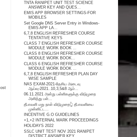
TNTA RANIPET UNIT TEST SCIENCE
ANSWER KEY AND QUES...
EMIS APP BROWSER SETTINGS-FOR
MOBILES
Set Google DNS Server Entry in Windows-
EMIS APP LA...
6,7,8 ENGLISH REFRESHER COURSE
TENTATIVE KEYS
CLASS 7 ENGLISH REFRESHER COURSE
MODULE WORK BOOK ...
CLASS 8 ENGLISH REFRESHER COURSE
MODULE WORK BOOK...
CLASS 6 ENGLISH REFRESHER COURSE
MODULE WORK BOOK ...
6,7,8 ENGLISH REFRESHER PLAN DAY
WISE SAMPLE
NAS EXAM-2021-தேசிய அடைவு
Post
ஆய்வு-2021..10,3,5&8 ஆம்...
06.11.2021 அன்று பள்ளிகளுக்கு விடுமுறை
அளித்து பள்...
தீபாவளி மறு நாள் விடுமுறை👆 தீபாவளியை
முன்னிட்ட...
INCENTIVE G.O GUIDELINES
+1,+2 INTERNAL MARK PROCEEDINGS
HOLIDAYS 2022
SSLC UNIT TEST NOV 2021 RANIPET
DISTRICT ANSWER KEY