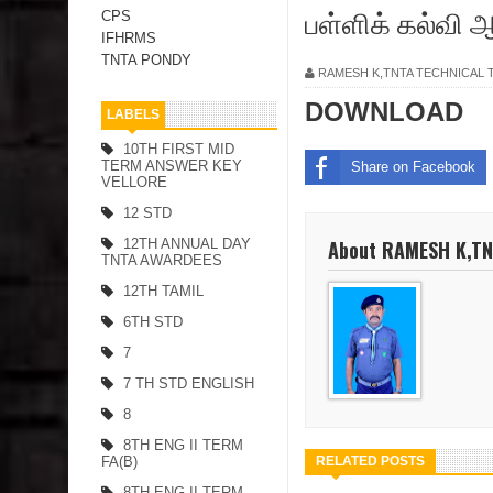
பள்ளிக் கல்வ
CPS
IFHRMS
TNTA PONDY
RAMESH K,TNTA TECHNICAL
DOWNLOAD
LABELS
10TH FIRST MID
TERM ANSWER KEY
Share on Facebook
VELLORE
12 STD
About RAMESH K,T
12TH ANNUAL DAY
TNTA AWARDEES
12TH TAMIL
6TH STD
7
7 TH STD ENGLISH
8
8TH ENG II TERM
FA(B)
RELATED POSTS
8TH ENG II TERM