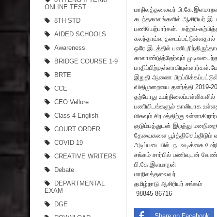
ONLINE TEST
மாநிலத்தலைவர் பி.கே.இளமாறன்
கடந்தகாலங்களில் ஆசிரியர் இடமா
8TH STD
பணியேற்பார்கள். கற்றல்-கற்ப
AIDED SCHOOLS
கலந்தாய்வு தடைப்பட்டுள்ளதால் 
Awareness
ஒரே இடத்தில் பணிபுரிந்திருந்
காலாண்டுத்தேர்வும் முடிவடைந்
BRIDGE COURSE 1-9
பாதிப்பிற்குள்ளாகியுள்ளார்கள்
BRTE
இறுதி ஆணை பிறப்பிக்கப்பட்டுள்
விதிமுறையை தளர்த்தி 2019-20
CCE
தற்போது உயர்நிலைப்பள்ளிகளில
CEO Vellore
பணியிடங்களும் காலியாக உள்ளதா
Class 4 English
மிகவும் சிரமத்திற்கு உள்ளாகி
குடும்பத்துடன் இருந்து மனநி
COURT ORDER
தேவைகளை பூர்த்திசெய்திடும் வ
COVID 19
அடிப்படையில் நடவடிக்கை மேற்
சங்கம் சார்பில் பணிவுடன் வேண்
CREATIVE WRITERS
பி.கே.இளமாறன்
Debate
மாநிலத்தலைவர்
DEPARTMENTAL
தமிழ்நாடு ஆசிரியர் சங்கம்
EXAM
98845 86716
DGE
Share on Facebook