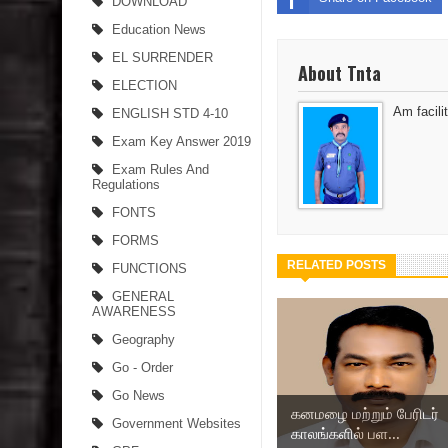
DOWNLOAD
Education News
EL SURRENDER
About Tnta
ELECTION
Am facilit
ENGLISH STD 4-10
Exam Key Answer 2019
Exam Rules And
Regulations
FONTS
FORMS
RELATED POSTS
FUNCTIONS
GENERAL
AWARENESS
Geography
Go - Order
Go News
கனமழை மற்றும் பேரிடர்
Government Websites
காலங்களில் பள...