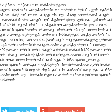
 அறிக்கை : தமிழ்நாடு அரசு பள்ளிக்கல்வித்துறை
றுதல்- பதவி உயர்வு பொதுக்கலந்தாய்வு மே மாதத்தில் நடத்தப்பட்டு ஜுன் மாதத்தில்
ித்தல் தடையின்றி சிறப்பாக நடைபெற்றது. தற்போது பல்வேறு காரணங்களால் பொதுக்
மாணவர்களின் கல்வி பெரிதும் பாதிப்புக்குள்ளாகியுள்ளது. குறிப்பாக மூன்றாண்டுகள
தால் மட்டும் இடமாறுதல் உள்ளிட்ட வழக்குகள் என பொதுக்கலந்தாய்வு நடைபெறாமல்
த நிலையில் ஆசிரியர்களின்றி பதினொன்று பன்னிரெண்டாம் வகுப்பு மாணவர்கள் பெரித
.மேலும், அனைத்து வழக்குகளும் சென்னை உயர்நீதிமன்றத்தில் முடித்து வைக்கப்பட்டு
ளது. பதவி உயர்வு, பணி நிரவல் பெற்றோர் மற்றும் மாற்றுத்திறனாளிகளுக்கு மூன்றாண
 ஆம் ஆண்டு கலந்தாய்வில் கலந்துக்கொள்ள அனுமதித்து உத்தரவிடப்பட்டுள்ளது.
் 400 தலைமையாசிரியர் பணியிடங்களும் மேல்நிலைப்பள்ளிகளில் 600 தலைமையாசிரிய
ல் பல்வேறு பணிகள் கற்பித்தல் பணியும் பார்த்துக்கொண்டு பொறுப்பாசிரியராகம்
றார்கள். எனவே மாணவர்களின் கல்வி நலன் கருதியும் ,இந்த ஆண்டு முதலாவது
றைவோடு ஆசிரியர் பணித்தொடர காத்திருக்கும் பல்லாயிரக்கணக்கான ஆசிரியர்களின்
கையில் ஆசிரியர் இடமாறுதல் மற்றும் பதவி உயர்வு கலந்தாய்வினை நடத்திட போர்க்
கொள்ள மாண்புமிகு. பள்ளிக்கல்வித்துறை அமைச்சர் அவர்களை தமிழ்நாடு ஆசிரியர்
டுகின்றேன்.
Share on Twitter
Share on Google Plus