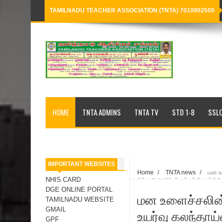
TAMILNADU TEACHER ASSOCIATION (TNTA) 7010902500
Loading...
HOME
TNTA ADMINS
TNTA TV
STD 1-8
SSLC
IMPORTANT WEBSITES
Home
/
TNTA news
/
மன உள
NHIS CARD
தமிழ்நாடு ஆசிரியர் சங்கம் வேண்டுக
DGE ONLINE PORTAL
மன உளைச்சலின்
TAMILNADU WEBSITE
GMAIL
உயர்வு கலந்தாய
GPF