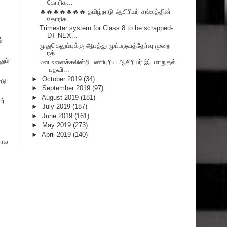
கோரிக...
🔥🔥🔥🔥🔥🔥🔥 தமிழ்நாடு ஆசிரியர் சங்கத்தின்
கோரிக...
Trimester system for Class 8 to be scrapped-
DT NEX...
்
முதுகெலும்புக்கு ஆபத்து முப்பருவத்தேர்வு முறை
ரத்...
ும்
மன உளைச்சலின்றி பணிபுரிய ஆசிரியர் இடமாறுதல்
-பதவி...
►
October 2019
(34)
்டு
►
September 2019
(97)
►
August 2019
(181)
ர்
►
July 2019
(187)
►
June 2019
(161)
►
May 2019
(273)
►
April 2019
(140)
கால