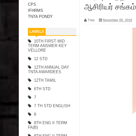
ஆசிரியர் சங்கம
CPS
IFHRMS
TNTA PONDY
Tnta
November 05, 2019
LABELS
10TH FIRST MID
TERM ANSWER KEY
VELLORE
12 STD
12TH ANNUAL DAY
TNTA AWARDEES
12TH TAMIL
6TH STD
7
7 TH STD ENGLISH
8
8TH ENG II TERM
FA(B)
8TH ENG II TERM