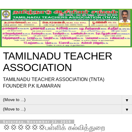
TAMILNADU TEACHER
ASSOCIATION
TAMILNADU TEACHER ASSOCIATION (TNTA)
FOUNDER P.K ILAMARAN
▼
▼
Saturday, November 23, 2019
💢💢💢💢💢💢பள்ளிக் கல்வித்துறை