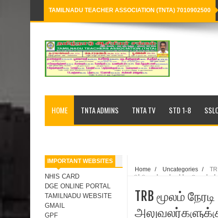
TAMILNADU TEACHER ASSOCIATION (TNTA) 7010902500
Loading...
HOME
TNTA ADMINS
TNTA TV
STD 1-8
SSLC
IMPORTANT WEBSITES
Home
/
Uncategories
/
TRB
NHIS CARD
பயிற்சி வழங்குதல் சார்ந்து தொடக்க
DGE ONLINE PORTAL
TRB மூலம் நேரடி
TAMILNADU WEBSITE
GMAIL
அலுவலர்களுக்கு
GPF