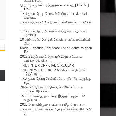
பட்டதாரி ஆ...
👆 தமிழ் வழியில் படித்ததற்கான சான்று [ PSTM ]
Onli...
TRB மூலம் நேரடி நியமனம் பெற்ற வட்டாரக் கல்வி
அலுவல...
அரசு உயர்நிலை / மேல்நிலைப் பள்ளிகளில் பணிபுரியும்
...
TRB மூலம் நேரடி நியமனம் பெற்றுள்ள முதுகலை
ஆசிரியர்...
10 ஆம் வகுப்பு பொதுத் தேர்விற்கு புதிய மையங்கள்
அம...
Model Bonafide Certificate For students to open
Ba...
2022-23ஆம் கல்வி ஆண்டில் 2ஆம் கட்டமாக
மண்டல அளவிலா...
TNTA INTER OFFICIAL CIRCULAR
TNTA NEWS 12 - 10 - 2022 அரசு ஊழியர்கள்
மற்றும் ஆச...
TRB மூலம் தேர்வு செய்யப்பட்ட பணிநாடுநர்களுக்கு
(மு...
2022- 23ஆம் கல்வி ஆண்டில் 2ஆம் கட்டமாக
மண்டல அளவில...
15.10.22 அன்று நடைபெற இருந்த 6 முதல் -12
வகுப்பு வ...
2023 அரசு விடுமுறை நாட்கள் தமிழ் அரசாணை
அரசு ஊழியர்கள் மற்றும் ஆசிரியர்களுக்கு 01-07-22
மு...