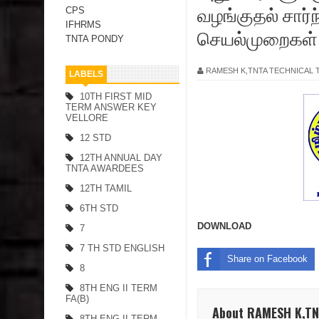
வழங்குதல் சார்
CPS
IFHRMS
செயல்முறைகள்
TNTA PONDY
RAMESH K,TNTA TECHNICAL
LABELS
10TH FIRST MID
TERM ANSWER KEY
VELLORE
12 STD
12TH ANNUAL DAY
TNTA AWARDEES
12TH TAMIL
6TH STD
DOWNLOAD
7
7 TH STD ENGLISH
Share on Facebook
8
8TH ENG II TERM
FA(B)
About RAMESH K,T
8TH ENG II TERM