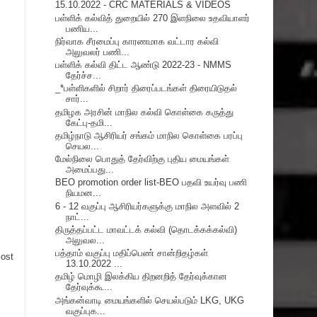
15.10.2022 - CRC MATERIALS & VIDEOS
பள்ளிக் கல்வித் துறையில் 270 இளநிலை உதவியாளர்
பணிய...
நிர்வாக சீரமைப்பு காரணமாக வட்டார கல்வி
அலுவலர் பணி...
பள்ளிக் கல்வி திட்ட ஆண்டு 2022-23 - NMMS
தேர்ச்ச...
_*பள்ளிகளில் சிறார் திரைப்படங்கள் திரையிடுதல்
சார்...
தமிழக அரசின் மாநில கல்வி கொள்கை கருத்து
கேட்பு-தமி...
தமிழ்நாடு ஆசிரியர் சங்கம் மாநில கொள்கை பரப்பு
செயல...
மேல்நிலை பொதுத் தேர்விற்கு புதிய மையங்கள்
அமைப்பது...
BEO promotion order list-BEO பதவி உயர்வு பணி
நியமன...
6 - 12 வகுப்பு ஆசிரியர்களுக்கு மாநில அளவில் 2
நாட்...
திருத்தப்பட்ட மாவட்டக் கல்வி (தொடக்கக்கல்வி)
அலுவல...
பத்தாம் வகுப்பு மதிப்பெண் சான்றிதழ்கள்
Post
13.10.2022 ...
தமிழ் மொழி இலக்கிய திறனறித் தேர்வுக்கான
தேர்வுக்கூ...
அங்கன்வாடி மையங்களில் செயல்படும் LKG, UKG
வகுப்புக...