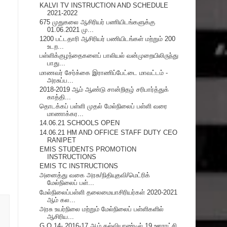
KALVI TV INSTRUCTION AND SCHEDULE
2021-2022
675 முதுகலை ஆசிரியர் பணியிடங்களுக்கு
01.06.2021 மு...
1200 பட்டதாரி ஆசிரியர் பணியிடங்கள் மற்றும் 200
உடற...
பள்ளிக்குழந்தைகளைப் பாலியல் வன்முறையிலிருந்து
பாது...
மாணவர்‌ சேர்க்கை இராணிப்பேட்டை மாவட்டம்‌ -
அரசுப்ப...
2018-2019 ஆம் ஆண்டு சான்றிதழ் சரிபார்த்துக்
காத்தி...
தொடக்கப் பள்ளி முதல் மேல்நிலைப் பள்ளி வரை
மாணாக்கர...
14.06.21 SCHOOLS OPEN
14.06.21 HM AND OFFICE STAFF DUTY CEO
RANIPET
EMIS STUDENTS PROMOTION
INSTRUCTIONS
EMIS TC INSTRUCTIONS
அனைத்து வகை அரசு/நிதியுதவி/மெட்ரிக்
மேல்நிலைப் பள்...
மேல்நிலைப்பள்ளி தலைமையாசிரியர்கள் 2020-2021
ஆம் கல...
அரசு உயர்நிலை மற்றும் மேல்நிலைப் பள்ளிகளில்
ஆசிரிய...
G.O 14- 2016-17 ஆம் கல்வியாண்டில் 19 ஊராட்சி