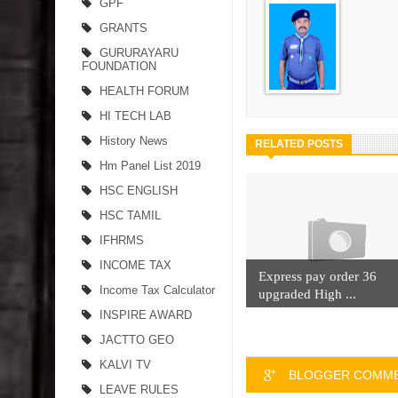
GPF
GRANTS
GURURAYARU
FOUNDATION
HEALTH FORUM
HI TECH LAB
History News
RELATED POSTS
Hm Panel List 2019
HSC ENGLISH
HSC TAMIL
IFHRMS
INCOME TAX
Express pay order 36
Income Tax Calculator
upgraded High ...
INSPIRE AWARD
JACTTO GEO
KALVI TV
BLOGGER COMM
LEAVE RULES