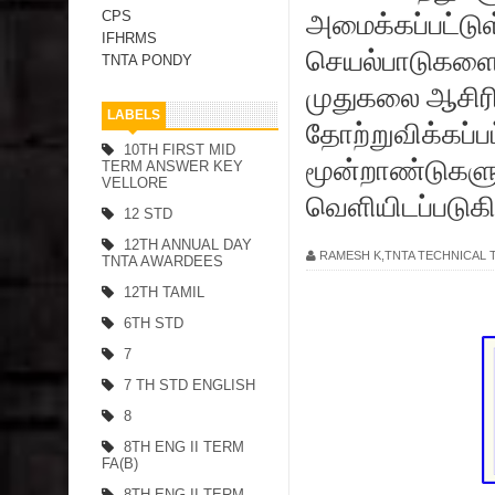
அமைக்கப்பட்டுள்
CPS
IFHRMS
செயல்பாடுகளை க
TNTA PONDY
முதுகலை ஆசிரிய
LABELS
தோற்றுவிக்கப்பட
10TH FIRST MID
மூன்றாண்டுகளுக
TERM ANSWER KEY
VELLORE
வெளியிடப்படுகி
12 STD
12TH ANNUAL DAY
RAMESH K,TNTA TECHNICAL
TNTA AWARDEES
12TH TAMIL
6TH STD
7
7 TH STD ENGLISH
8
8TH ENG II TERM
FA(B)
8TH ENG II TERM