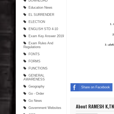
DOWNLOAD
Education News
EL SURRENDER
ELECTION
1. 
ENGLISH STD 4-10
2
Exam Key Answer 2019
Exam Rules And
3. பள்ளி
Regulations
FONTS
FORMS
FUNCTIONS
GENERAL
AWARENESS
Geography
Share on Facebook
Go - Order
Go News
About RAMESH K,T
Government Websites