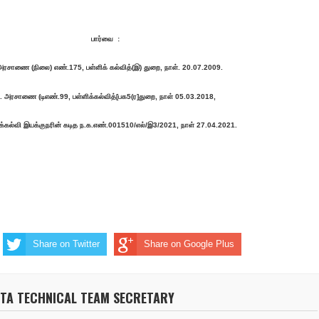
பார்வை :
அரசாணை (நிலை) எண்‌.175, பள்ளிக்‌ கல்வித்‌(இ) துறை, நாள்‌. 20.07.2009.
. அரசாணை (டிஎண்‌.99, பள்ளிக்கல்வித்‌[பக5(ர]துறை, நாள்‌ 05.03.2018,
க்கல்வி இயக்குநரின்‌ கடித ந.க.எண்‌.001510/எல்‌/இ3/2021, நாள்‌ 27.04.2021.
Share on Twitter
Share on Google Plus
NTA TECHNICAL TEAM SECRETARY