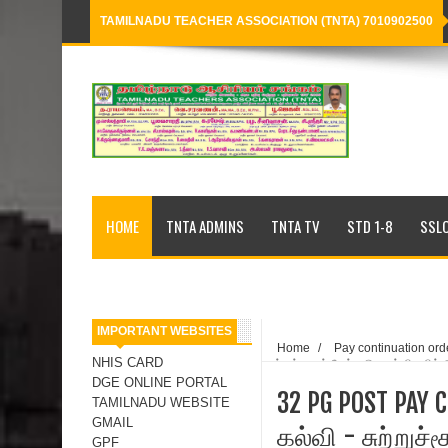
TAMILNADU TEACHER ASSOCIATION (TNTA) 7010902500
Loading...
HOME
TNTA ADMINS
TNTA TV
STD 1-8
SSLC
IMPORTANT WEBSITES
Home
/
Pay continuation ord
NHIS CARD
சுற்றுச்சூழல்‌ மேம்பாடு - பள்ளிகளில
மற்றும்‌ 32 முதுகலை ஆசிரியர்‌ தற்
DGE ONLINE PORTAL
32 PG POST PAY 
மூன்றாண்டுகளுக்கு தொடர்‌ நீட்டிப்ப
TAMILNADU WEBSITE
GMAIL
கல்வி - சுற்றுச்
GPF