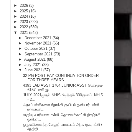
►
2026
(3)
►
2025
(16)
►
2024
(16)
►
2023
(223)
►
2022
(539)
▼
2021
(542)
►
December 2021
(54)
►
November 2021
(66)
►
October 2021
(37)
►
September 2021
(73)
►
August 2021
(88)
►
July 2021
(38)
▼
June 2021
(57)
32 PG POST PAY CONTINUATION ORDER
FOR THREE YEARS ...
4393 LAB ASST 1764 JUNIOR ASST மொத்தம்
6157 பணி இட...
JULY 2021முதல் NHIS பிடித்தம் 300ரூபாய் .NHIS
- 2...
அரசுப்பள்ளிகளை நோக்கி குவியும் தனியார் பள்ளி
மாணவர...
வகுப்பு வாரியான கல்வி தொலைக்காட்சி நிகழ்ச்சி
ஒளிபர...
ஒருங்கிணைந்த வேலூர் மாவட்டம் அரசு /நகராட்சி /
ஆதிதி...