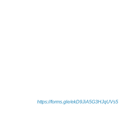
https://forms.gle/ekD9JiA5G3HJqUVs5